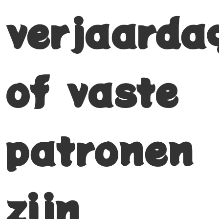
verjaarda
of vaste
patronen
zijn