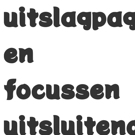
uitslagpa
en
focussen
uitsluiten