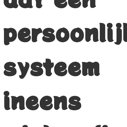
persoonlij
systeem
ineens