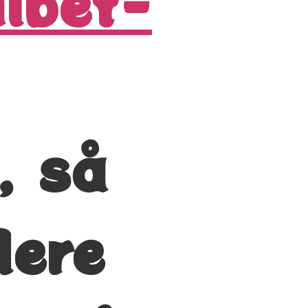
ibet-
t, så
lere