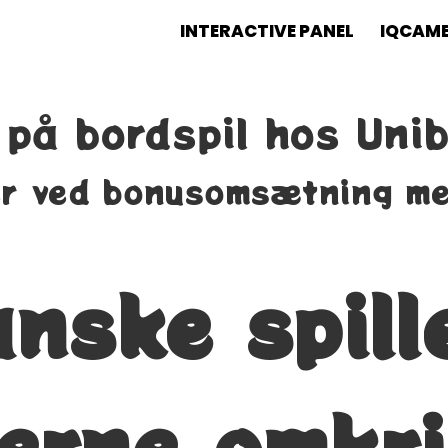
INTERACTIVE PANEL
IQCAM
 på bordspil hos Uni
er ved bonusomsætning me
nske spill
jerne omkr