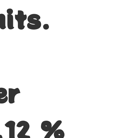
its.
er
.12 %