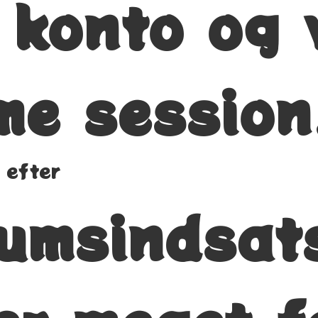
 konto og 
me session
 efter
umsindsat