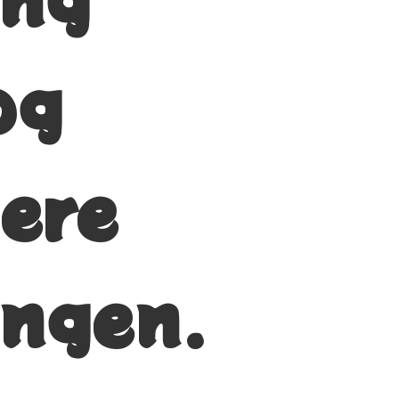
og
gere
ngen.