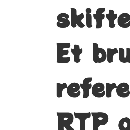
skifte
Et br
refer
RTP o