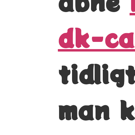
åbne
dk-ca
tidlig
man k