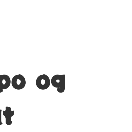
po og
at