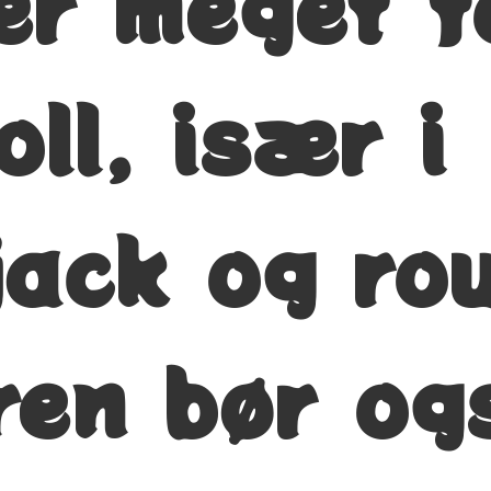
er meget f
ll, især i
jack og rou
eren bør og