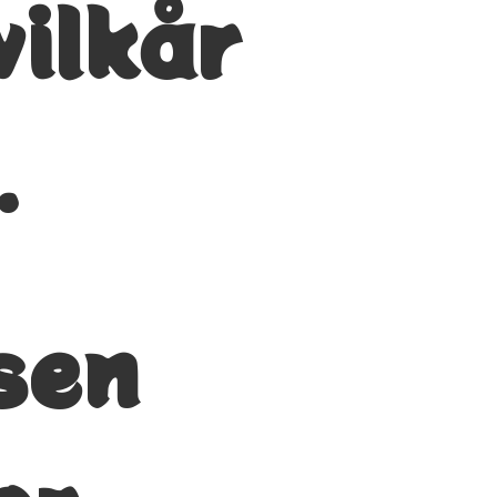
vilkår
.
sen