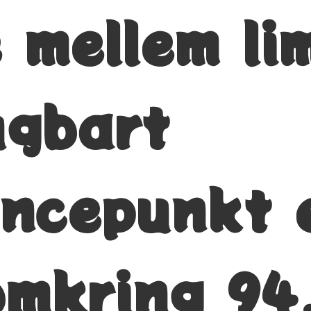
 mellem lim
ugbart
encepunkt 
mkring 94