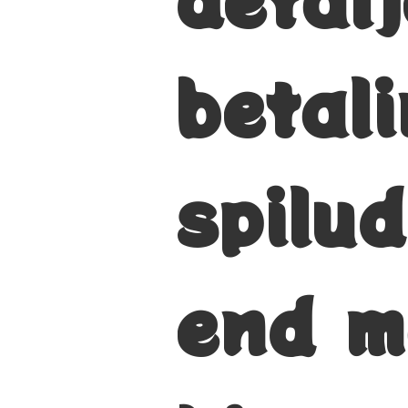
betali
spilud
end m