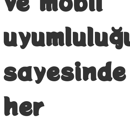
ve mobil
uyumluluğ
sayesinde
her