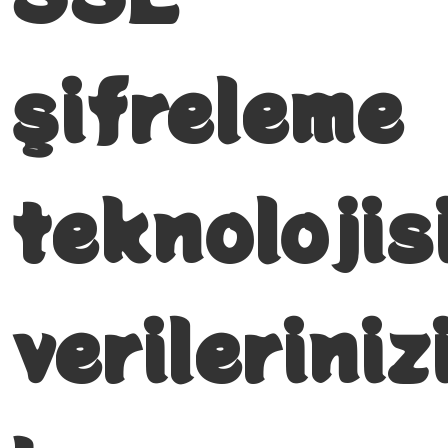
şifreleme
teknolojis
verileriniz