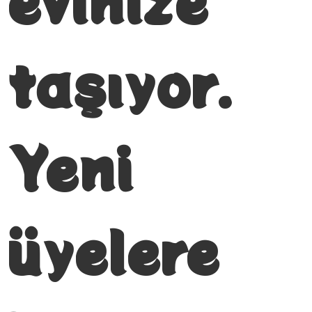
evinize
taşıyor.
Yeni
üyelere