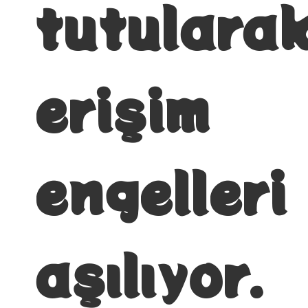
tutulara
erişim
engelleri
aşılıyor.