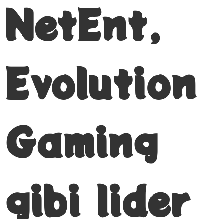
NetEnt,
Evolution
Gaming
gibi lider