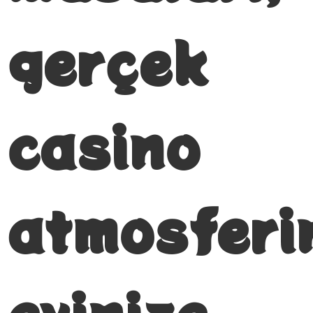
gerçek
casino
atmosferi