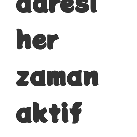
adresi
her
zaman
aktif