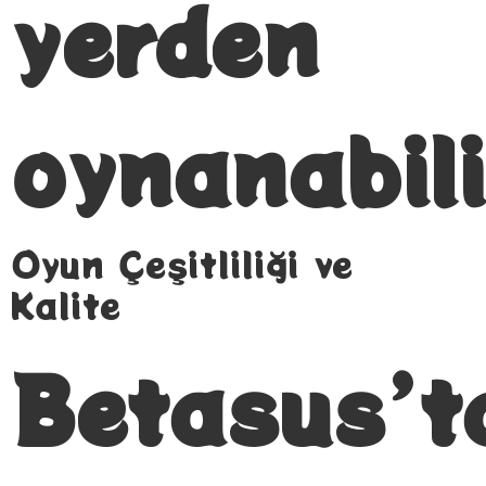
yerden
oynanabili
Oyun Çeşitliliği ve
Kalite
Betasus’t