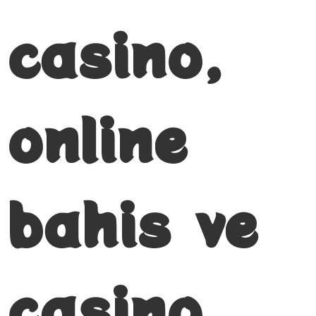
casino,
online
bahis ve
casino