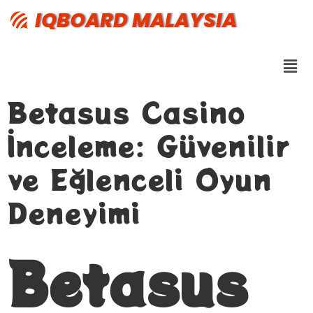
IQBOARD MALAYSIA
Betasus Casino
İnceleme: Güvenilir
ve Eğlenceli Oyun
Deneyimi
Betasus