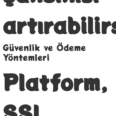
artırabilir
Güvenlik ve Ödeme
Yöntemleri
Platform,
SSL