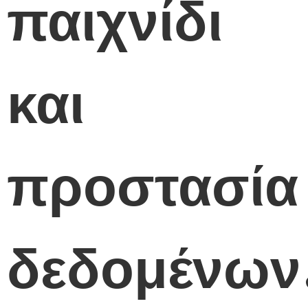
παιχνίδι
και
προστασία
δεδομένων