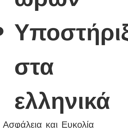
Υποστήρι
στα
ελληνικά
Ασφάλεια και Ευκολία