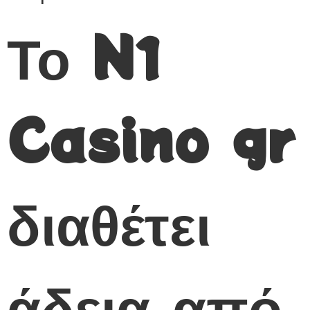
Το N1
Casino gr
διαθέτει
άδεια από