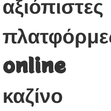
αξιόπιστες
πλατφόρμε
online
καζίνο