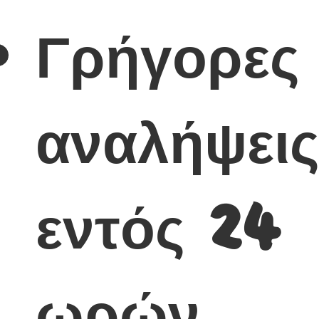
Γρήγορες
αναλήψει
εντός 24
ωρών