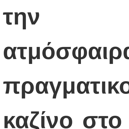
την
ατμόσφαιρ
πραγματικ
καζίνο στο