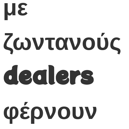
με
ζωντανούς
dealers
φέρνουν