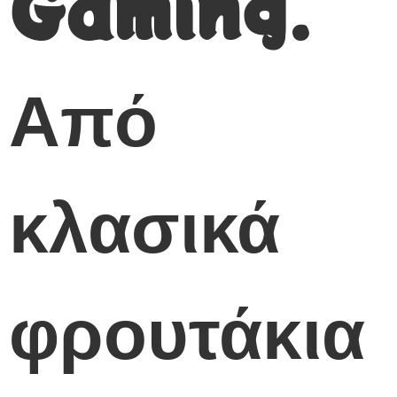
Gaming.
Από
κλασικά
φρουτάκια