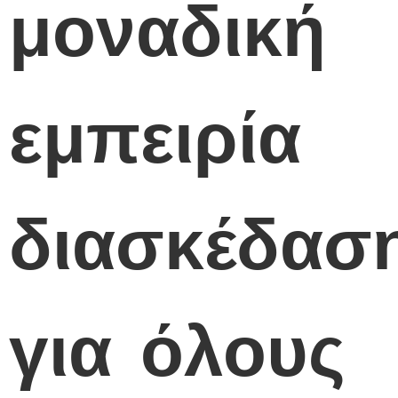
μοναδική
εμπειρία
διασκέδασ
για όλους