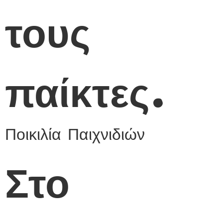
τους
παίκτες.
Ποικιλία Παιχνιδιών
Στο