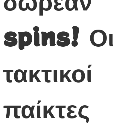
δωρεάν
spins! Οι
τακτικοί
παίκτες