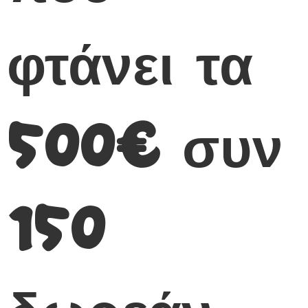
φτάνει τα
500€ συν
150