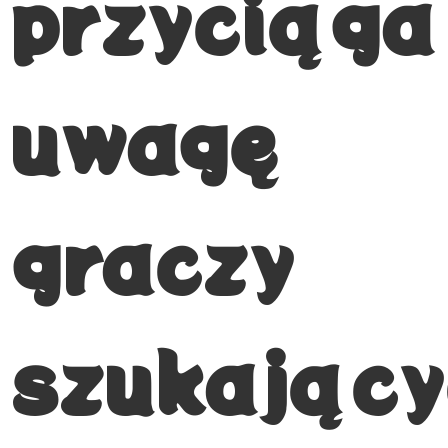
przyciąga
uwagę
graczy
szukający