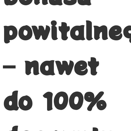
powitalne
– nawet
do 100%