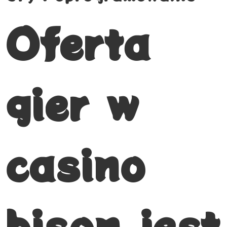
Oferta
gier w
casino
bison
jest