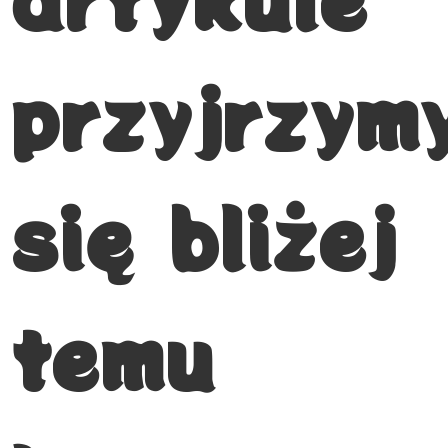
przyjrzym
się bliżej
temu