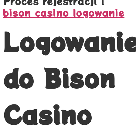
Proces rejestracji i
bison casino logowanie
Logowani
do Bison
Casino