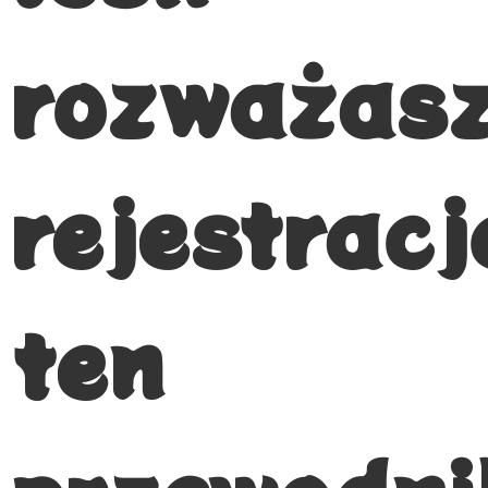
rozważas
rejestracj
ten