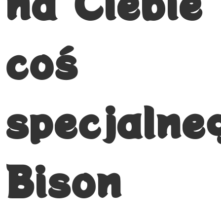
na Ciebie
coś
specjalne
Bison