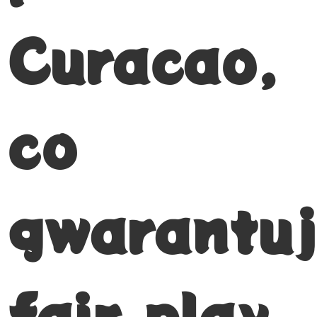
Curacao,
co
gwarantuj
fair play.