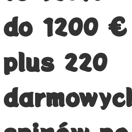
do 1200 €
plus 220
darmowyc