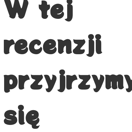
W tej
recenzji
przyjrzym
się