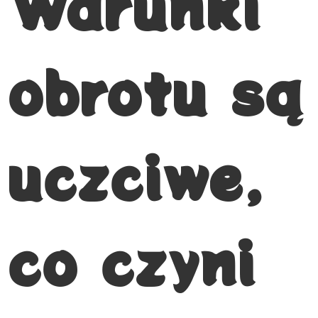
Warunki
obrotu są
uczciwe,
co czyni