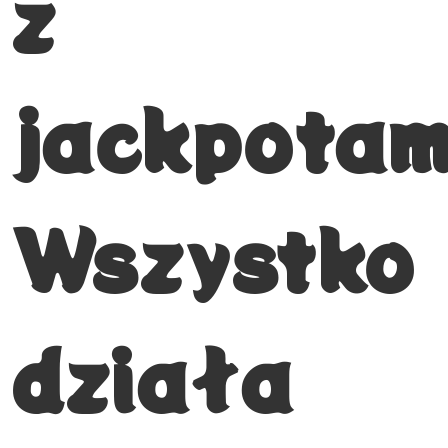
z
jackpotam
Wszystko
działa