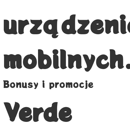
urządzeni
mobilnych
Bonusy i promocje
Verde