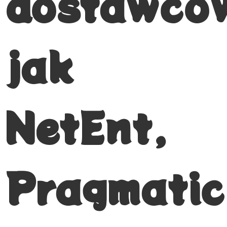
dostawcó
jak
NetEnt,
Pragmatic