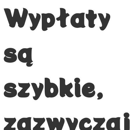
Wypłaty
są
szybkie,
zazwyczaj