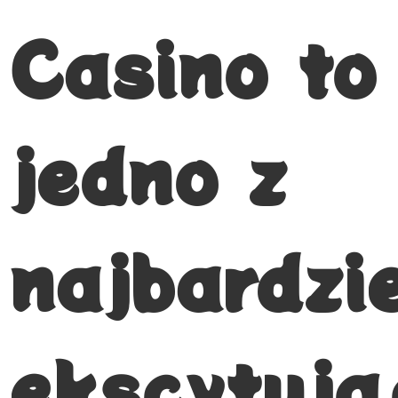
Casino to
jedno z
najbardzie
ekscytują