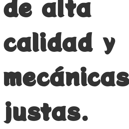
de alta
calidad y
mecánica
justas.