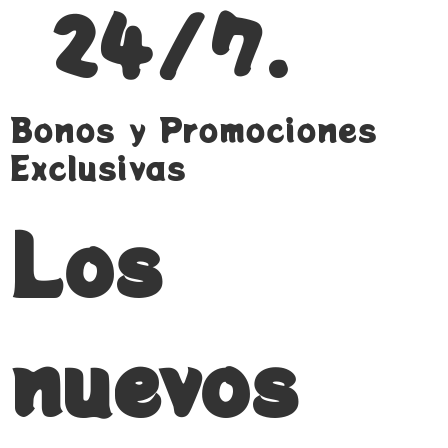
24/7.
Bonos y Promociones
Exclusivas
Los
nuevos