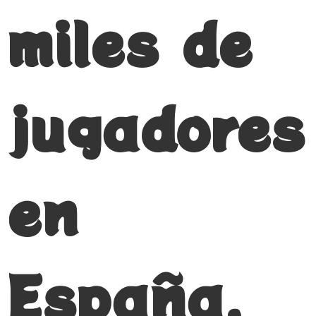
miles de
jugadores
en
España.