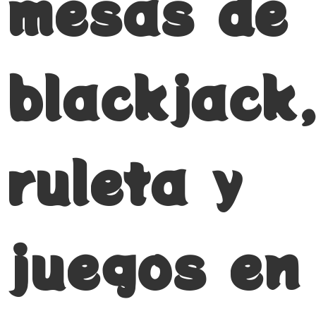
mesas de
blackjack
ruleta y
juegos en