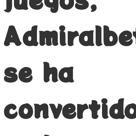
Admiralbe
se ha
convertid