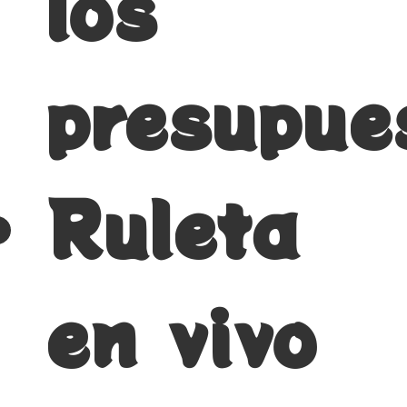
los
presupue
Ruleta
en vivo