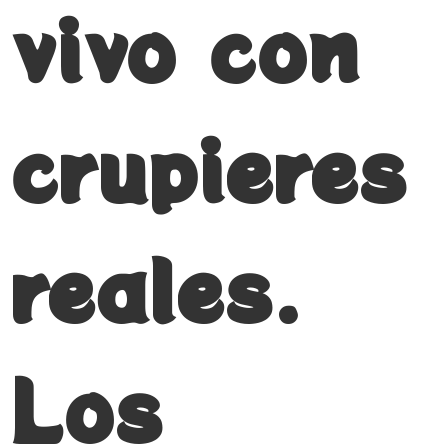
vivo con
crupieres
reales.
Los