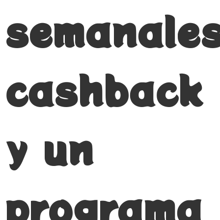
semanales
cashback
y un
programa