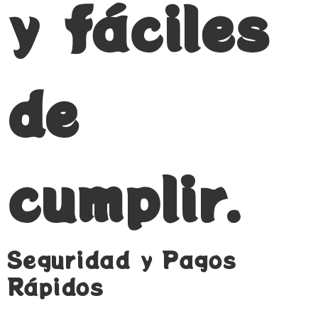
y fáciles
de
cumplir.
Seguridad y Pagos
Rápidos