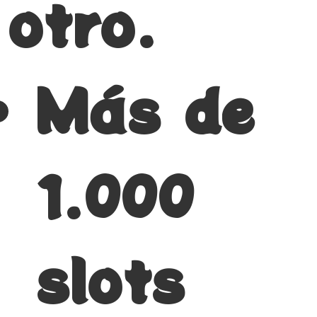
otro.
Más de
1.000
slots