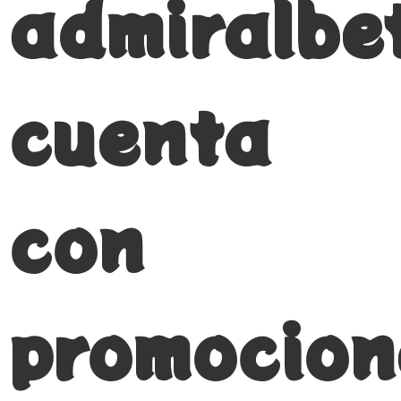
admiralbe
cuenta
con
promocion