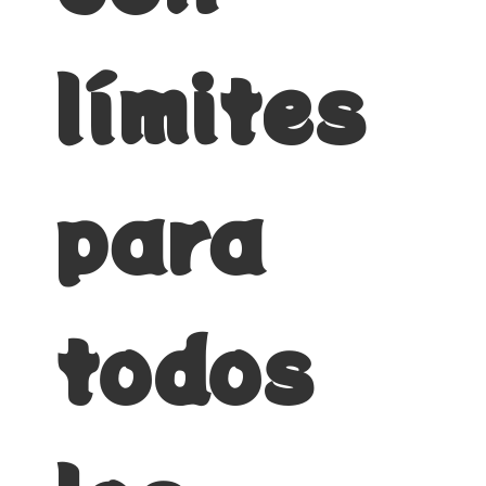
límites
para
todos