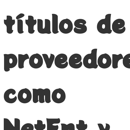
títulos de
proveedor
como
NetEnt y