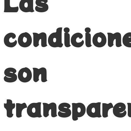
Las
condicion
son
transpare