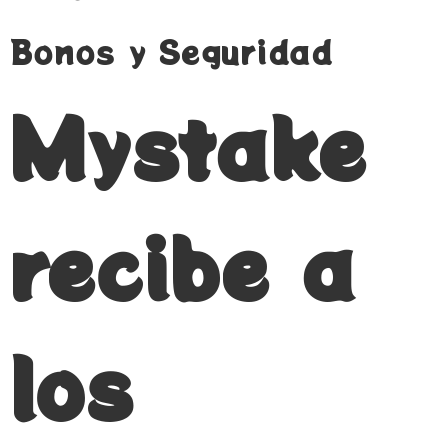
Bonos y Seguridad
Mystake
recibe a
los