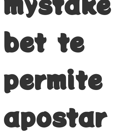
mystake
bet
te
permite
apostar