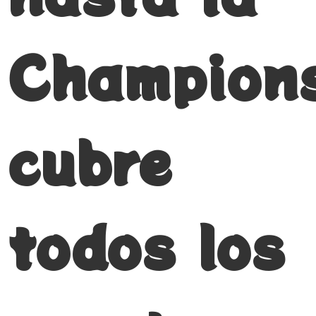
Champion
cubre
todos los