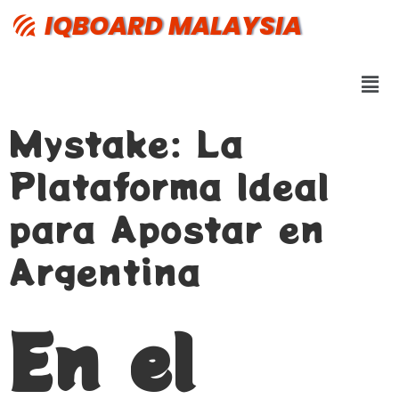
IQBOARD MALAYSIA
Mystake: La
Plataforma Ideal
para Apostar en
Argentina
En el