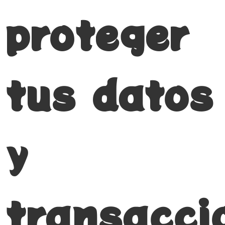
proteger
tus datos
y
transacci