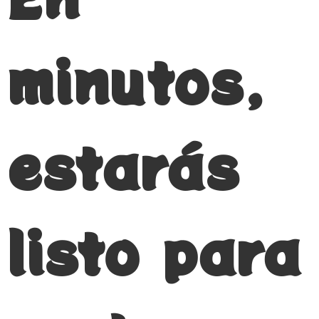
minutos,
estarás
listo para