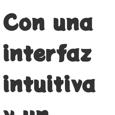
Con una
interfaz
intuitiva
y un