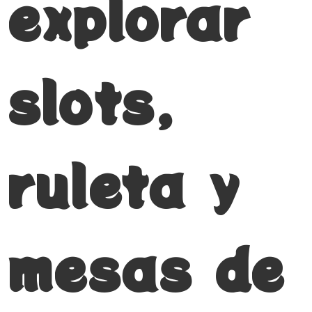
explorar
slots,
ruleta y
mesas de