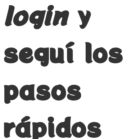
login
y
seguí los
pasos
rápidos