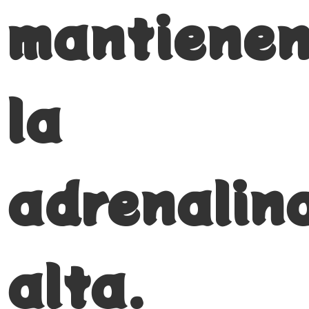
mantiene
la
adrenalin
alta.