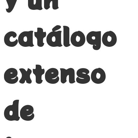
catálogo
extenso
de