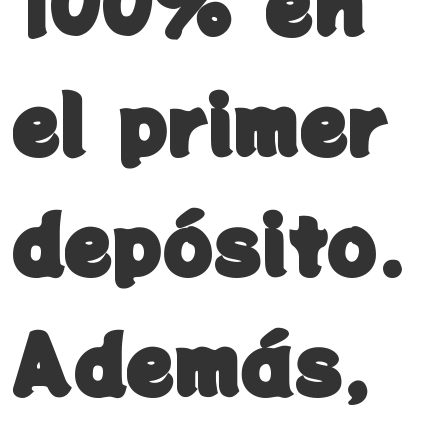
100% en
el primer
depósito.
Además,