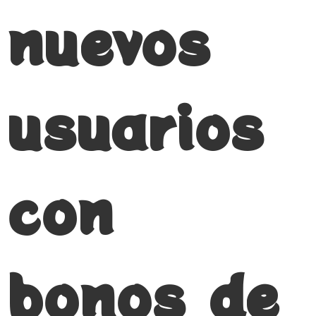
nuevos
usuarios
con
bonos de