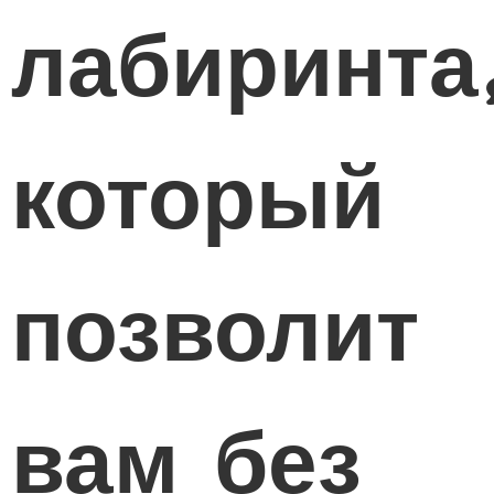
лабиринта
который
позволит
вам без