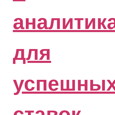
аналитик
для
успешны
ставок