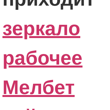
зеркало
рабочее
Мелбет