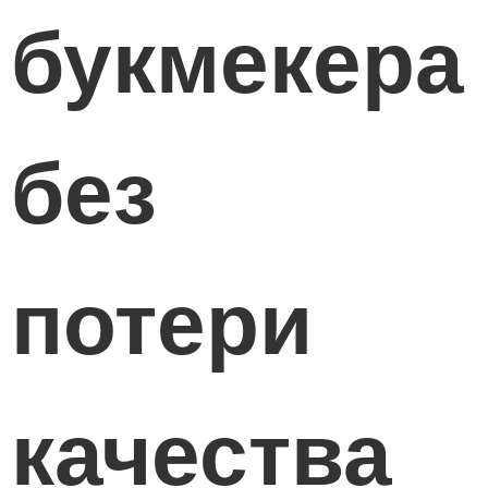
букмекера
без
потери
качества