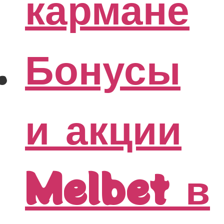
кармане
Бонусы
и акции
Melbet в