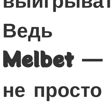
Ведь
Melbet —
не просто