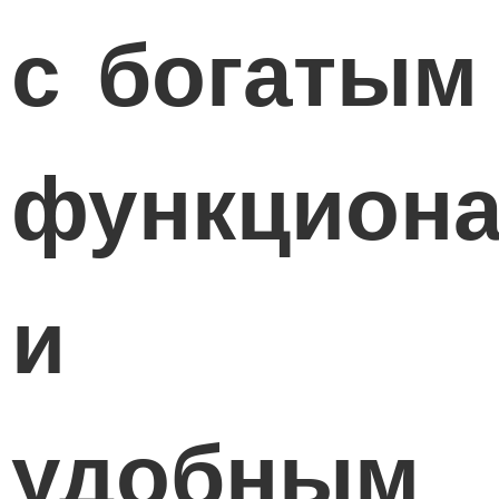
с богатым
функцион
и
удобным