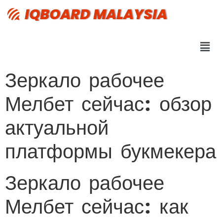
IQBOARD MALAYSIA
Зеркало рабочее
Мелбет сейчас: обзор
актуальной
платформы букмекера
Зеркало рабочее
Мелбет сейчас: как