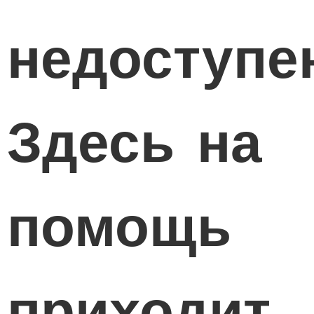
недоступе
Здесь на
помощь
приходит