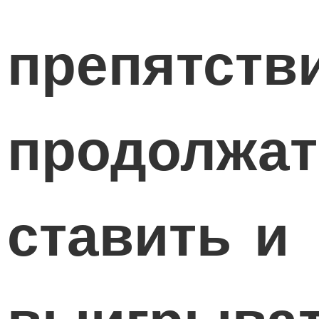
препятств
продолжат
ставить и
выигрыват