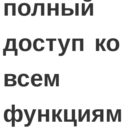
полный
доступ ко
всем
функциям