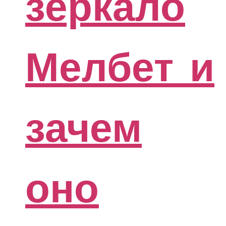
зеркало
Мелбет и
зачем
оно