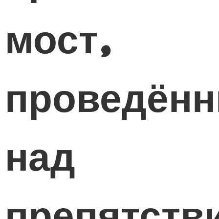
мост,
проведён
над
препятств