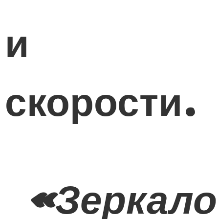
и
скорости.
«Зеркало