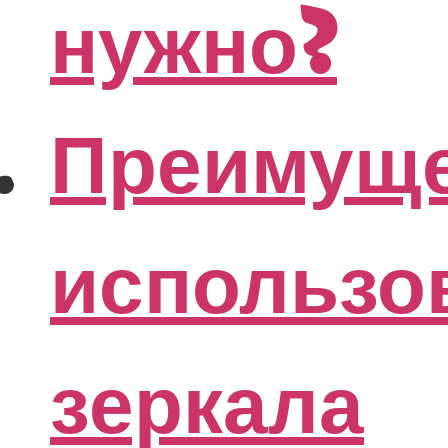
нужно?
Преимуще
использо
зеркала