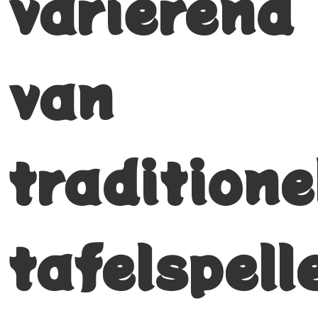
variërend
van
traditione
tafelspell