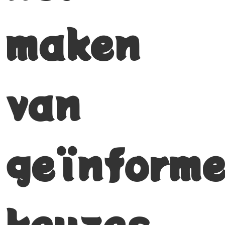
maken
van
geïnforme
keuzes