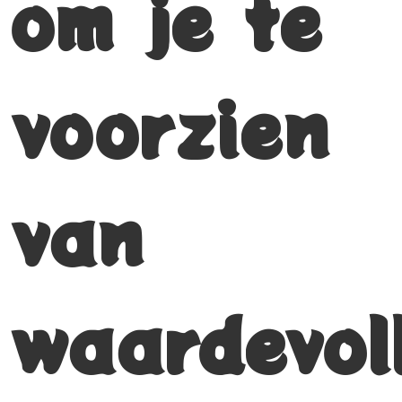
om je te
voorzien
van
waardevol