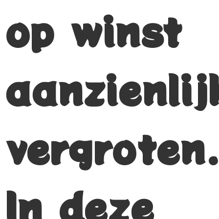
op winst
aanzienlij
vergroten
In deze