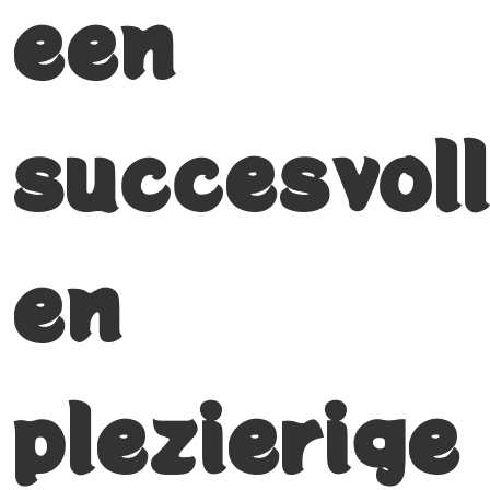
een
succesvol
en
plezierige