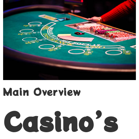
Main Overview
Casino’s