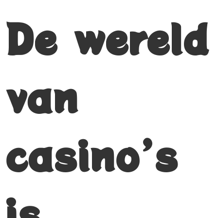
De wereld
van
casino’s
is