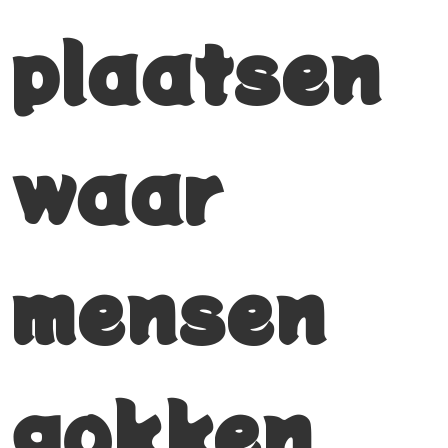
plaatsen
waar
mensen
gokken