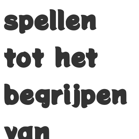
spellen
tot het
begrijpen
van