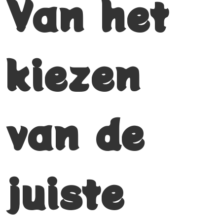
Van het
kiezen
van de
juiste