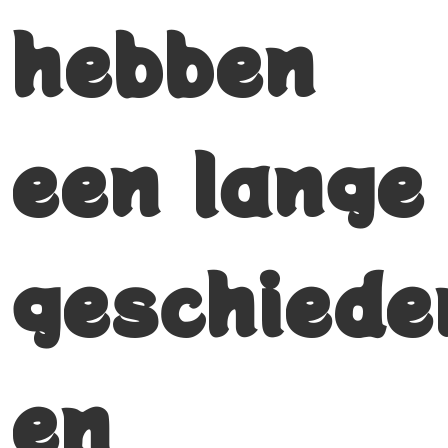
hebben
een lange
geschiede
en