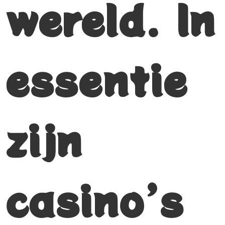
wereld. In
essentie
zijn
casino’s