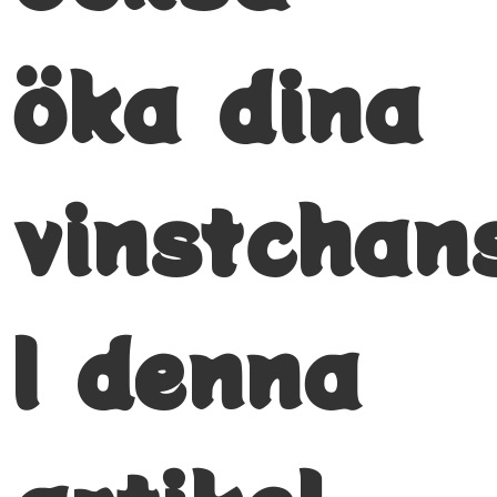
öka dina
vinstchan
I denna