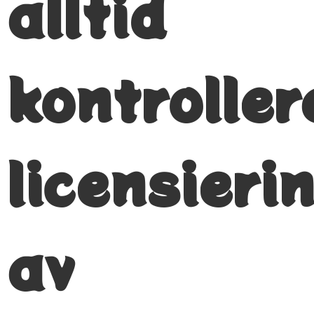
alltid
kontroller
licensieri
av