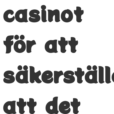
casinot
för att
säkerställ
att det