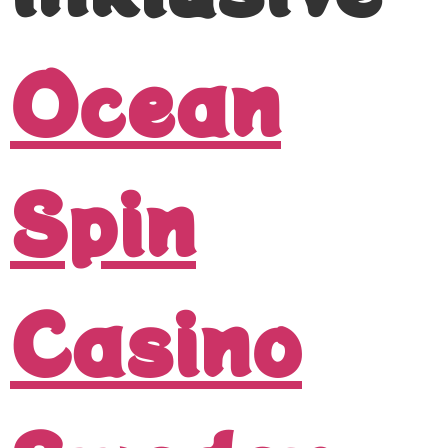
Ocean
Spin
Casino