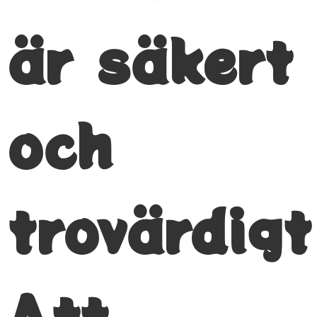
är säkert
och
trovärdigt
Att