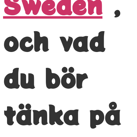
Sweden
,
och vad
du bör
tänka på