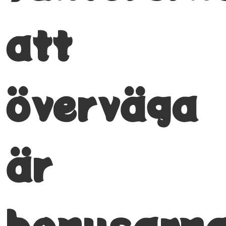
att
överväga
är
bonusarn