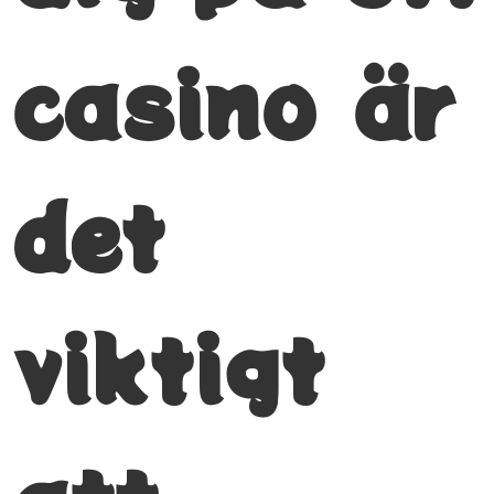
casino är
det
viktigt