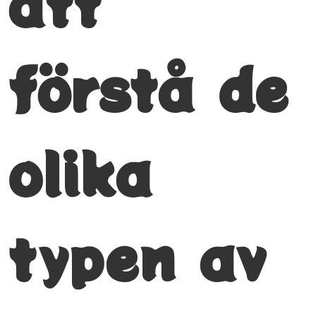
att
förstå de
olika
typen av