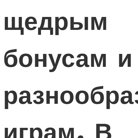
щедрым
бонусам и
разнообр
играм. В