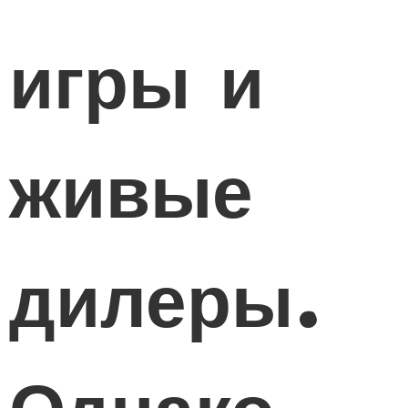
игры и
живые
дилеры.
Однако