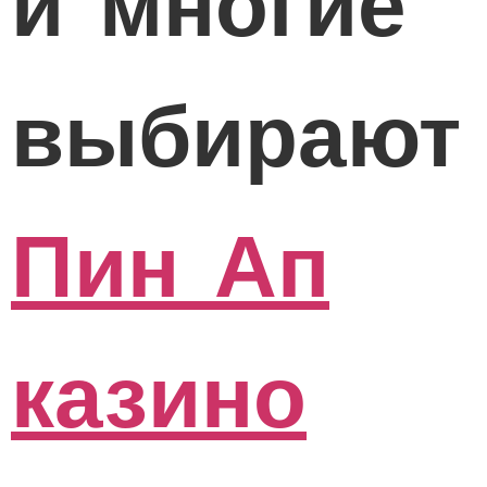
выбирают
Пин Ап
казино