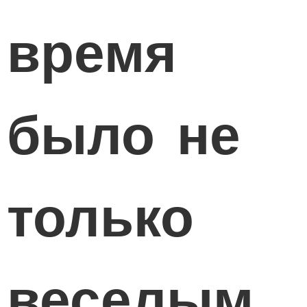
время
было не
только
веселым,