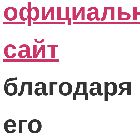
официаль
сайт
благодаря
его