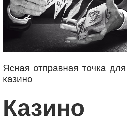
Ясная отправная точка для
казино
Казино