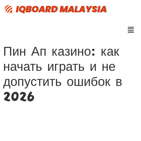
IQBOARD MALAYSIA
Пин Ап казино: как
начать играть и не
допустить ошибок в
2026