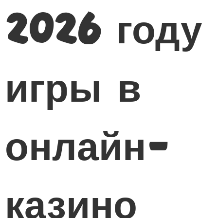
2026 году
игры в
онлайн-
казино