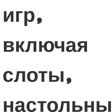
игр,
включая
слоты,
настольны