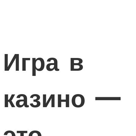
Игра в
казино —
это