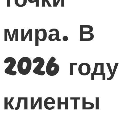
мира. В
2026 году
клиенты