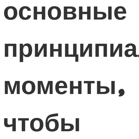
основные
принципи
моменты,
чтобы