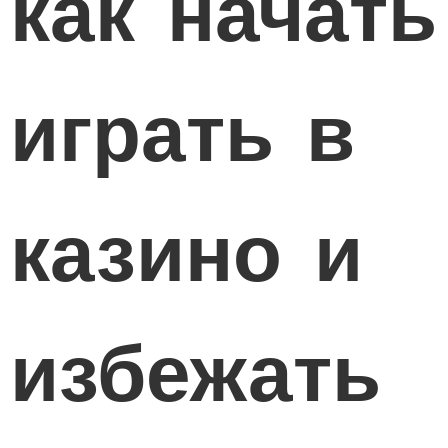
как начать
играть в
казино и
избежать