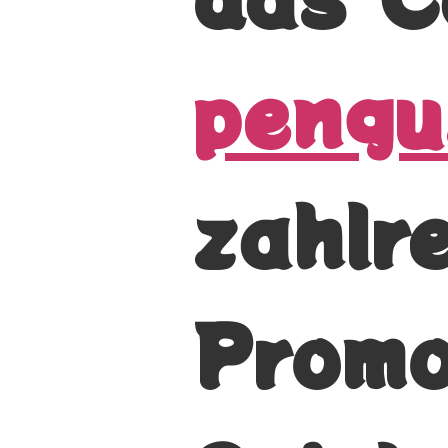
pengu
zahlr
Promo