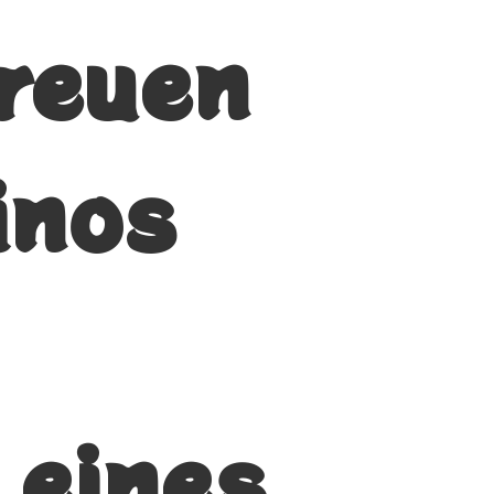
freuen
inos
 eines