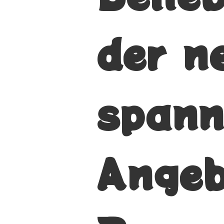
der n
spann
Angeb