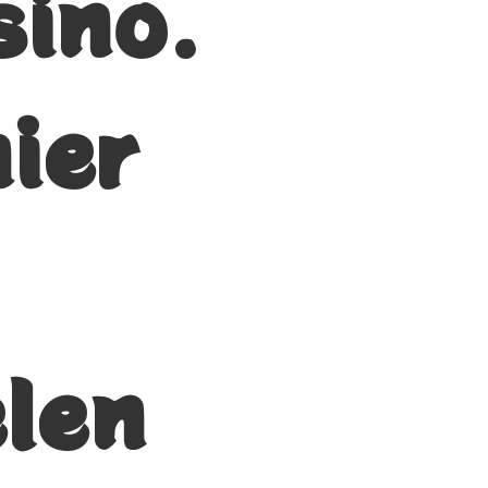
ino.
ier
len