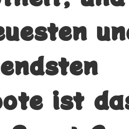
euesten un
endsten
ote ist da