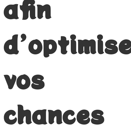
afin
d’optimis
vos
chances