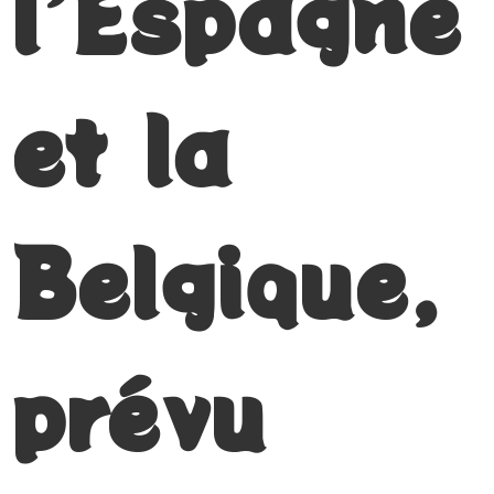
l’Espagne
et la
Belgique,
prévu