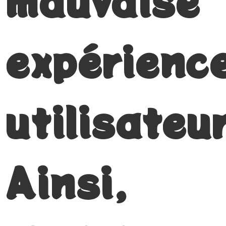
mauvaise
expérienc
utilisateur
Ainsi,