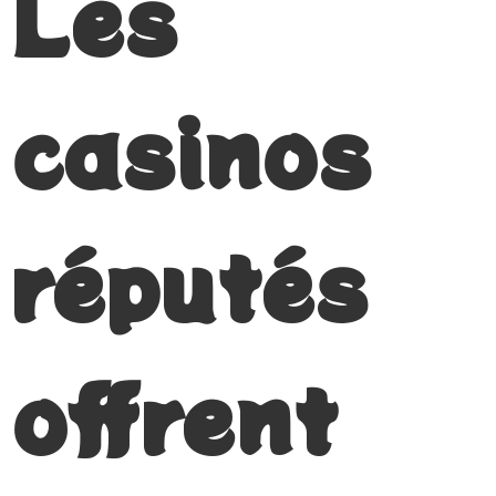
Les
casinos
réputés
offrent