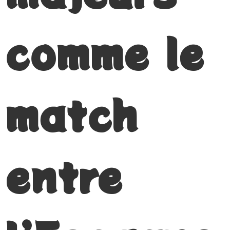
comme le
match
entre