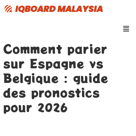
IQBOARD MALAYSIA
Comment parier
sur Espagne vs
Belgique : guide
des pronostics
pour 2026