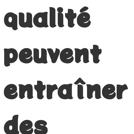
qualité
peuvent
entraîner
des