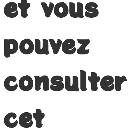
et vous
pouvez
consulter
cet