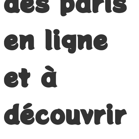
des paris
en ligne
et à
découvrir