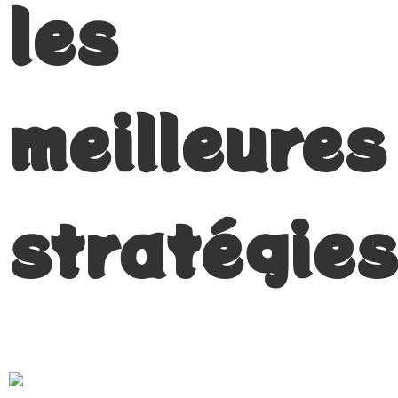
les
meilleures
stratégies