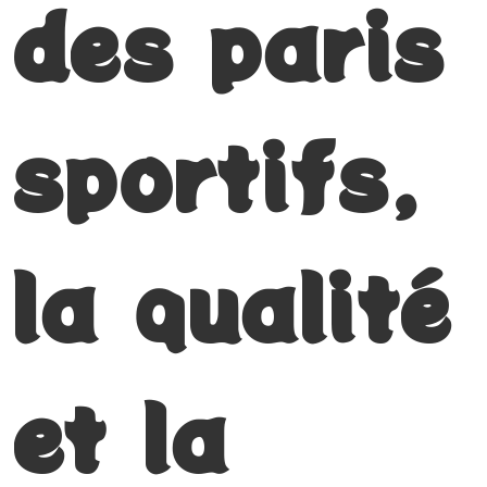
des paris
sportifs,
la qualité
et la