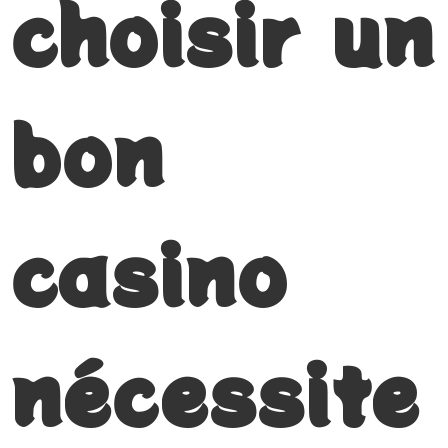
choisir un
bon
casino
nécessite