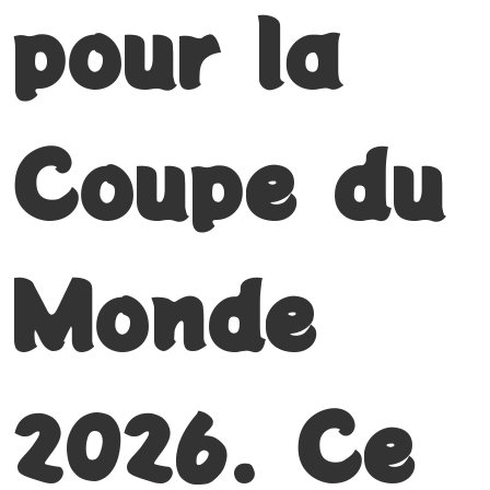
pour la
Coupe du
Monde
2026. Ce