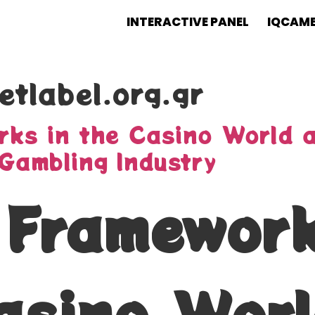
INTERACTIVE PANEL
IQCAM
etlabel.org.gr
rks in the Casino World 
Gambling Industry
 Framework
asino Wor