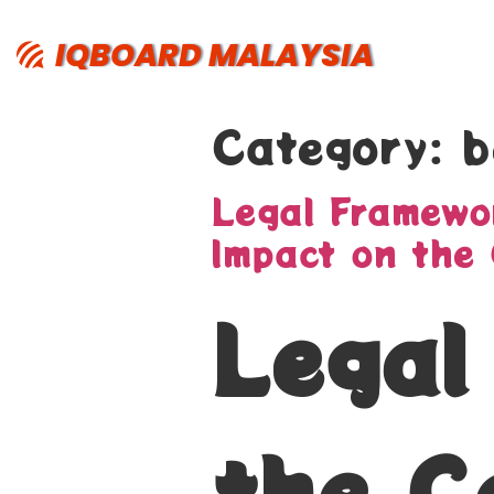
IQBOARD MALAYSIA
Category:
b
Legal Framewo
Impact on the 
Legal
the C