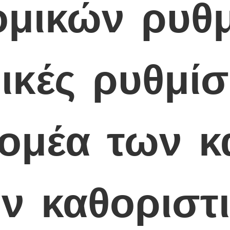
ομικών ρυθ
ικές ρυθμίσ
ομέα των κ
ν καθοριστ