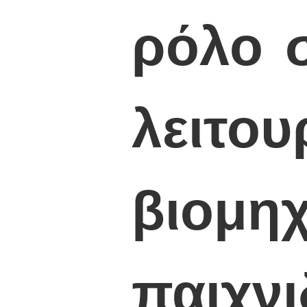
ρόλο 
λειτου
βιομη
παιχνι