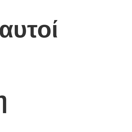
αυτοί
η