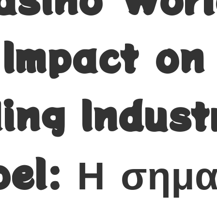
 Impact on
ing Indust
bel: Η σημα