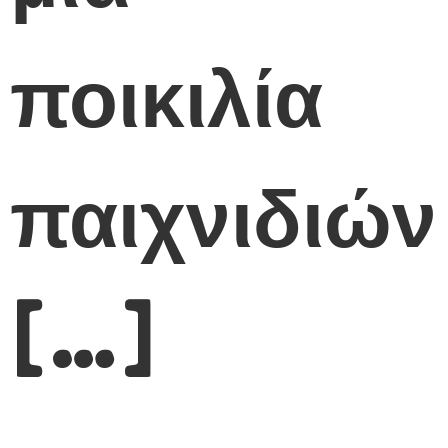
ποικιλία
παιχνιδιών
[…]