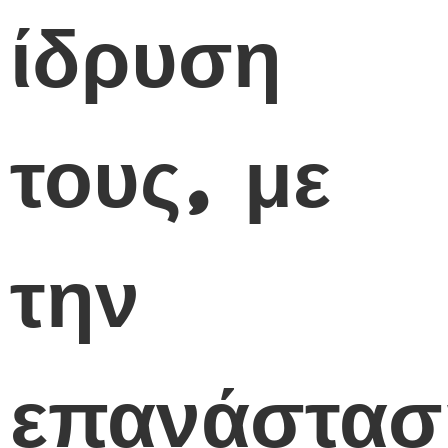
ίδρυση
τους, με
την
επανάστασ