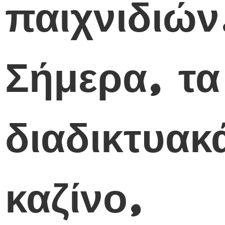
παιχνιδιών
Σήμερα, τα
διαδικτυακ
καζίνο,