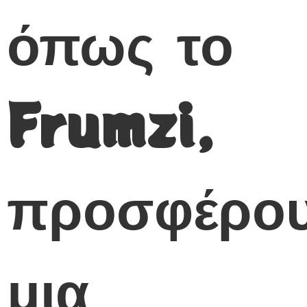
όπως το
Frumzi,
προσφέρο
μια