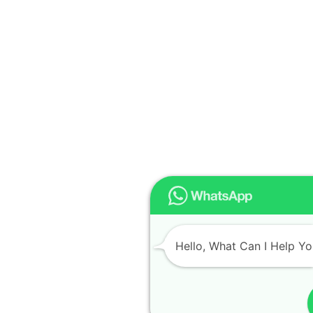
Hello, What Can I Help You