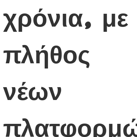
χρόνια, με
πλήθος
νέων
πλατφορμ