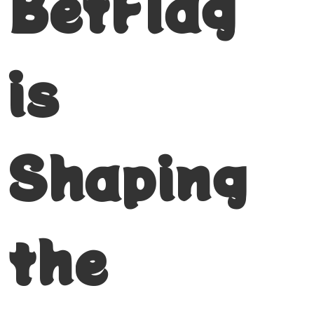
BetFlag
is
Shaping
the