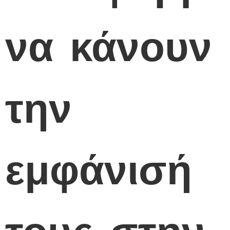
να κάνουν
την
εμφάνισή
τους στην