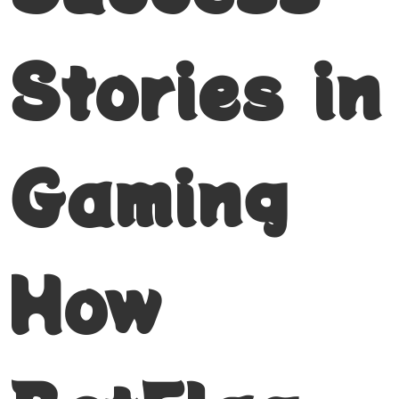
Stories in
Gaming
How