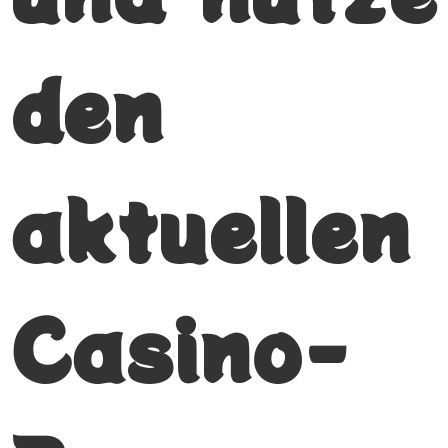
den
aktuellen
Casino-