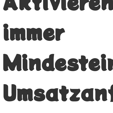
Aktiviere
immer
Mindestei
Umsatzanf