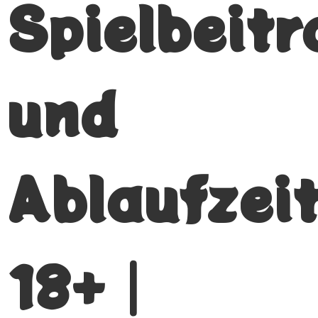
Spielbeitr
und
Ablaufzeit
18+ |