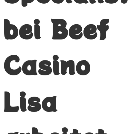
bei Beef
Casino
Lisa