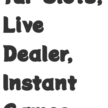
Live
Dealer,
Instant