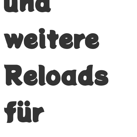
und
weitere
Reloads
für