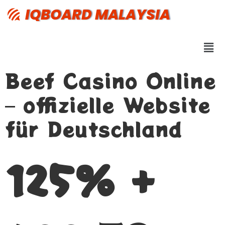
IQBOARD MALAYSIA
Beef Casino Online
– offizielle Website
für Deutschland
125% +