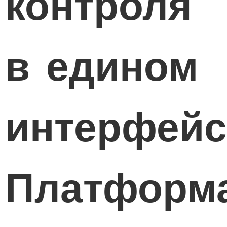
контроля
в едином
интерфейс
Платформ