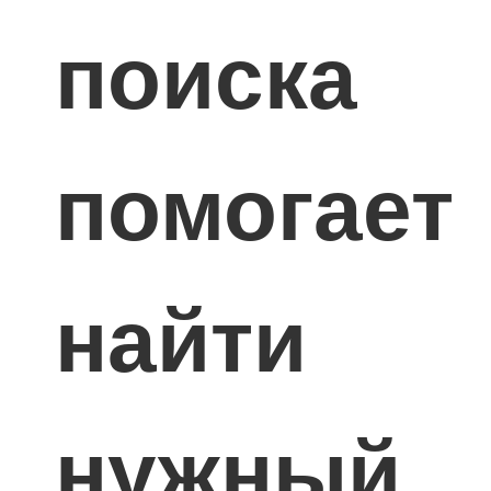
поиска
помогает
найти
нужный