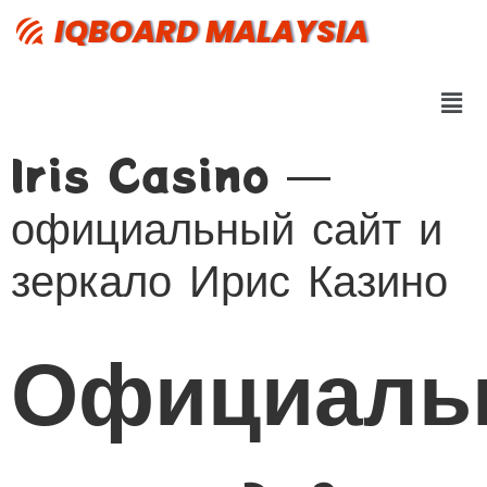
IQBOARD MALAYSIA
Iris Casino —
официальный сайт и
зеркало Ирис Казино
Официаль