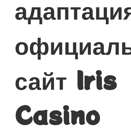
адаптаци
официал
сайт Iris
Casino