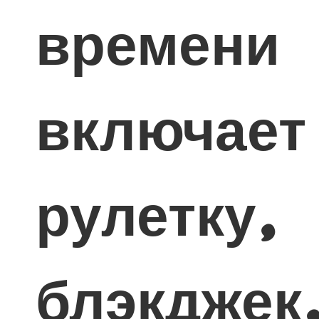
времени
включает
рулетку,
блэкджек