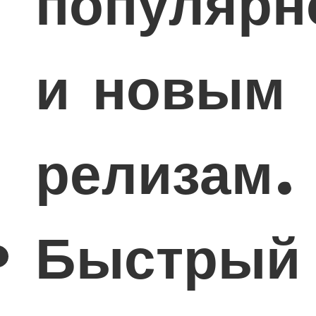
популярн
и новым
релизам.
Быстрый