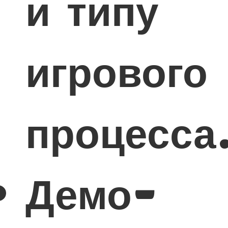
и типу
игрового
процесса
Демо-