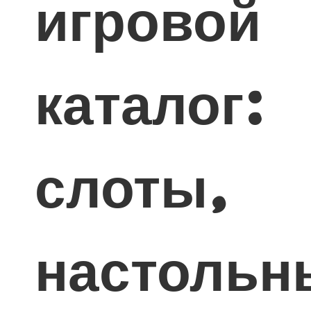
игровой
каталог:
слоты,
настольн