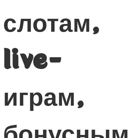
слотам,
live-
играм,
бонусным