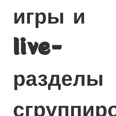
игры и
live-
разделы
сгруппир