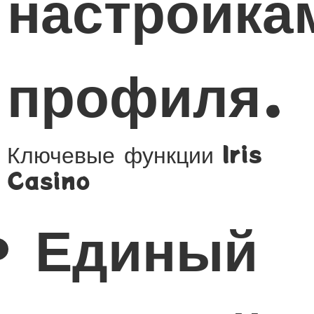
настройка
профиля.
Ключевые функции Iris
Casino
Единый