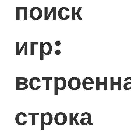
поиск
игр:
встроенн
строка