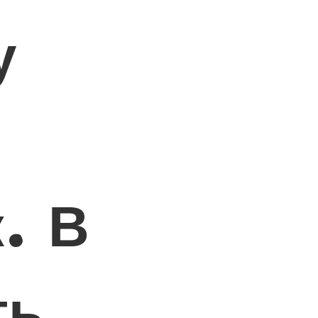
у
. В
ть