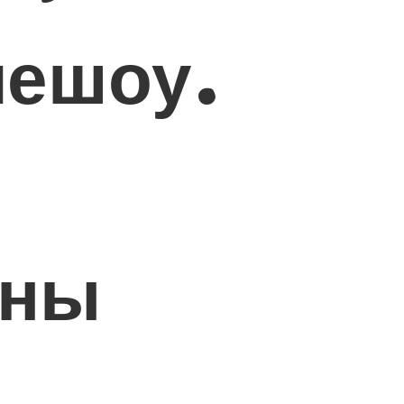
лешоу.
пны