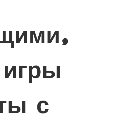
щими,
 игры
ты с