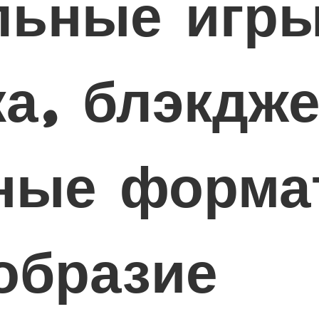
льные игры
ка, блэкдже
ные форма
образие