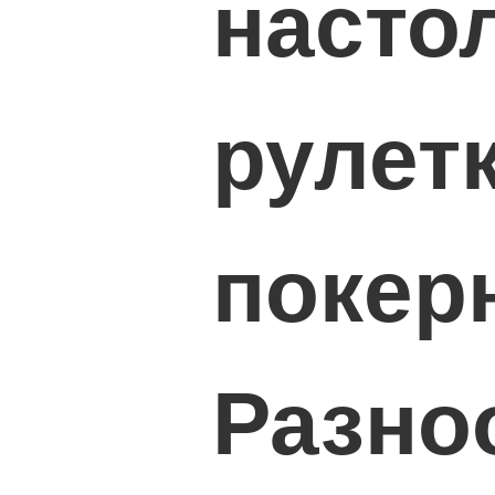
насто
рулет
покер
Разно