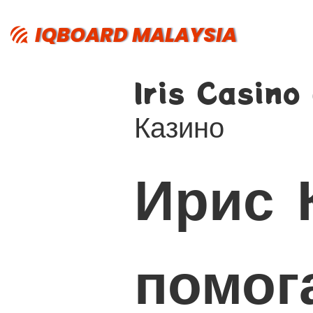
IQBOARD MALAYSIA
Iris Casino
Казино
Ирис 
помог