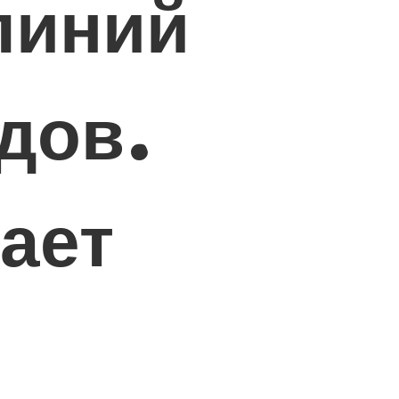
линий
дов.
ает