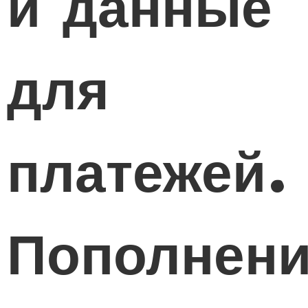
и данные
для
платежей.
Пополнен