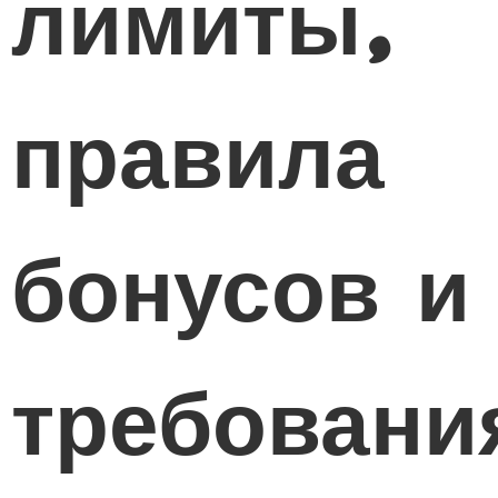
лимиты,
правила
бонусов и
требовани