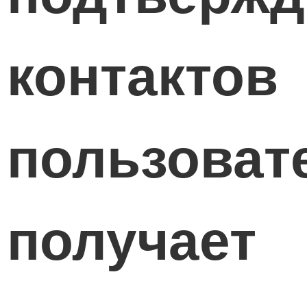
контактов
пользоват
получает