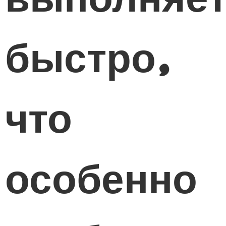
быстро,
что
особенно