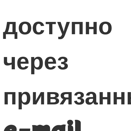
доступно
через
привязан
e-mail