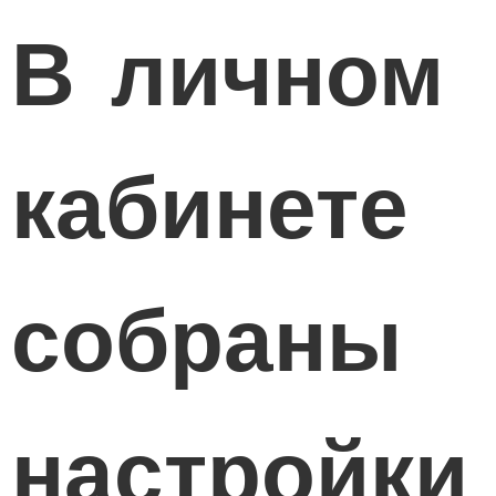
В личном
кабинете
собраны
настройки