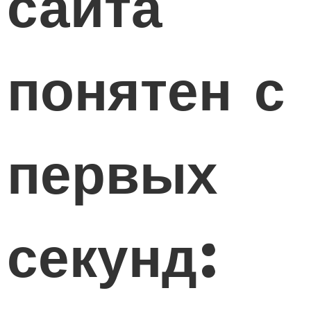
сайта
понятен с
первых
секунд: