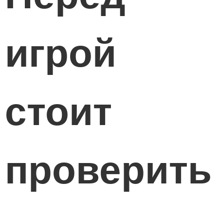
игрой
стоит
проверить