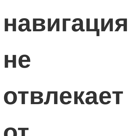
навигация
не
отвлекает
от