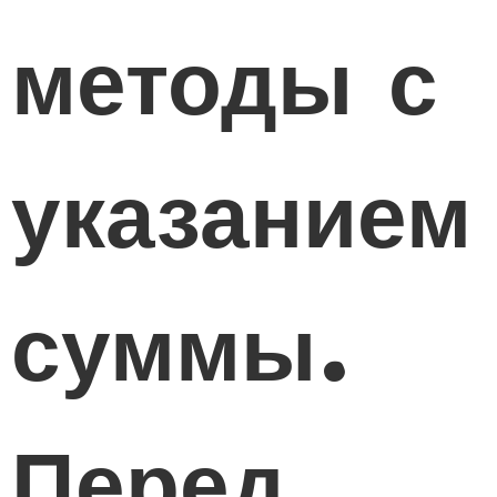
методы с
указанием
суммы.
Перед