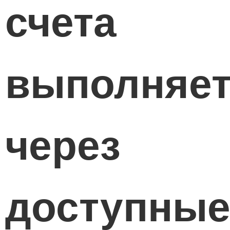
счета
выполняет
через
доступны