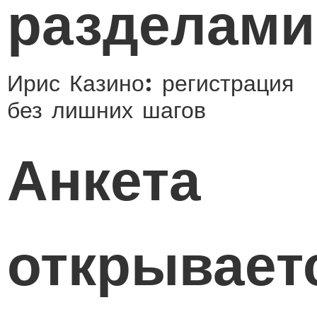
разделами
Ирис Казино: регистрация
без лишних шагов
Анкета
открывает