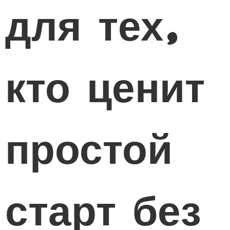
для тех,
кто ценит
простой
старт без