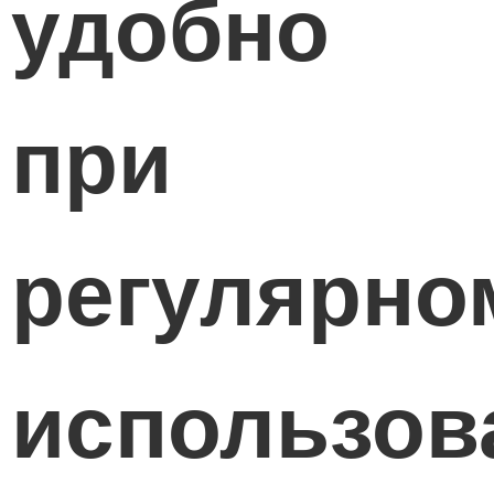
удобно
при
регулярно
использов