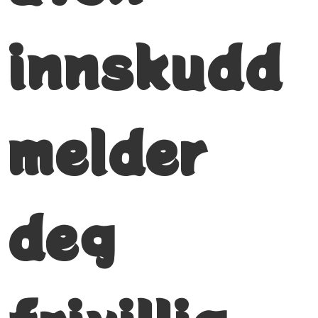
innskudd
melder
deg