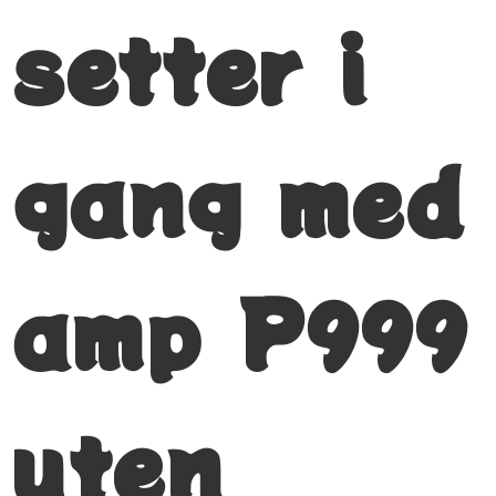
setter i
gang med
amp P999
uten