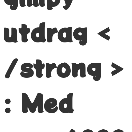
utdrag <
/strong >
: Med