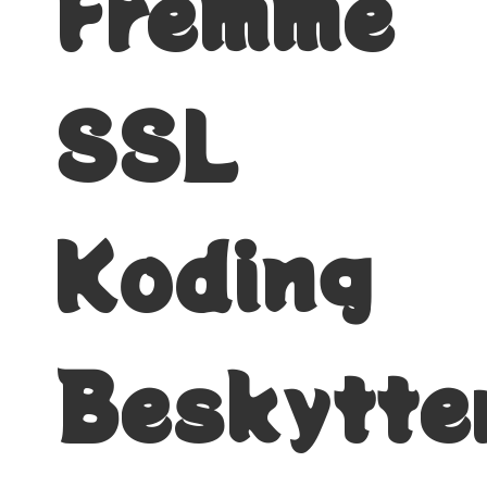
Fremme
SSL
Koding
Beskytte