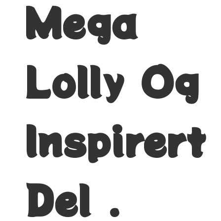
Mega
Lolly Og
Inspirert
Del .