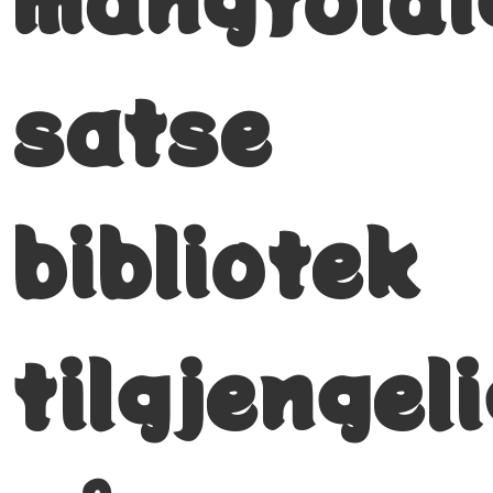
satse
bibliotek
tilgjengel