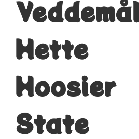
Veddemå
Hette
Hoosier
State