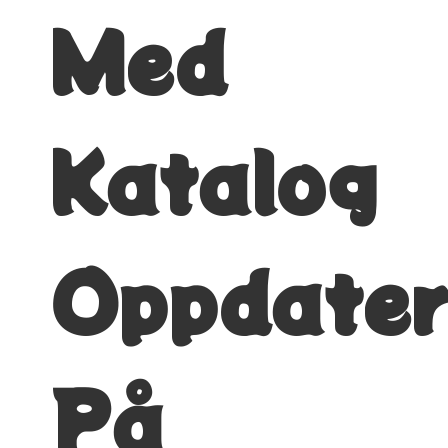
Med
Katalog
Oppdater
På