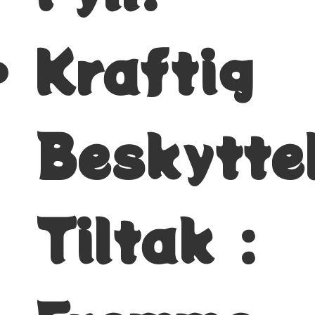
Kraftig
Beskytte
Tiltak :