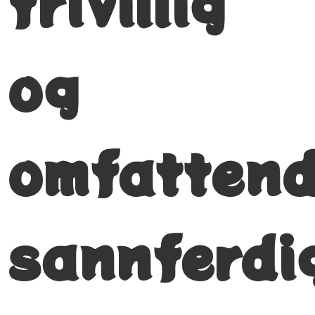
frivillig
og
omfatten
sannferdi