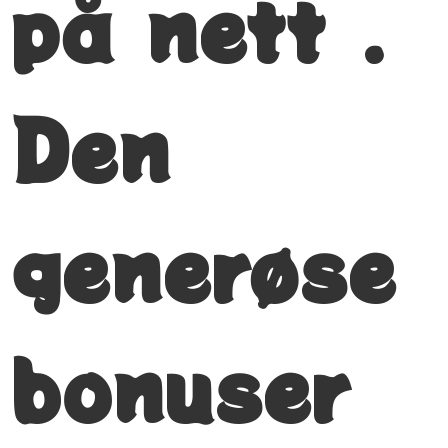
på nett .
Den
generøse
bonuser