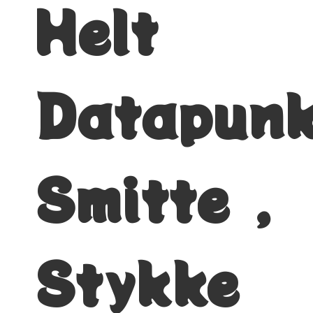
Helt
Datapun
Smitte ,
Stykke