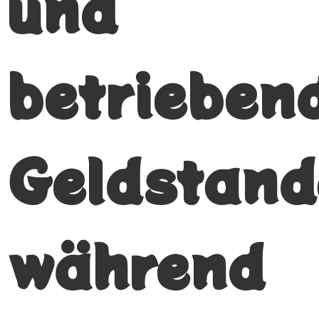
und
betrieben
Geldstand
während