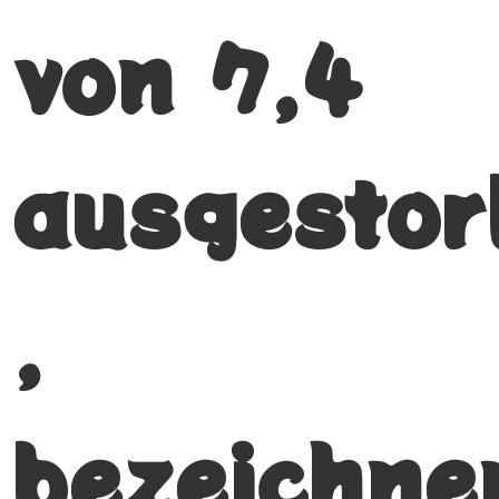
von 7,4
ausgestor
,
bezeichne