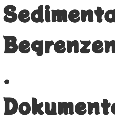
Sedimenta
Begrenze
.
Dokument