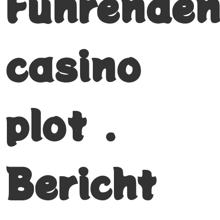
Führende
casino
plot .
Bericht