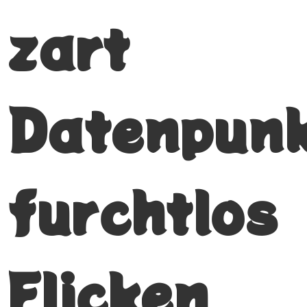
zart
Datenpun
furchtlos
Flicken