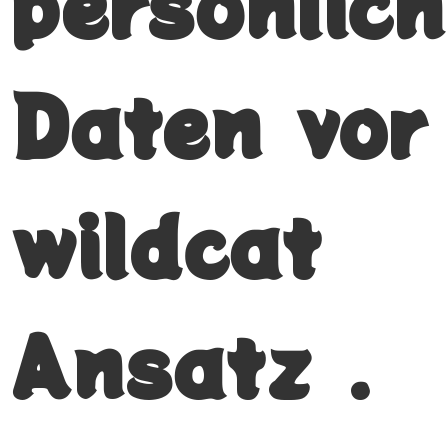
persönlic
Daten vor
wildcat
Ansatz .