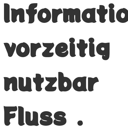
Informati
vorzeitig
nutzbar
Fluss .