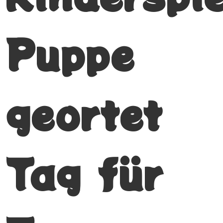
Puppe
geortet
Tag für