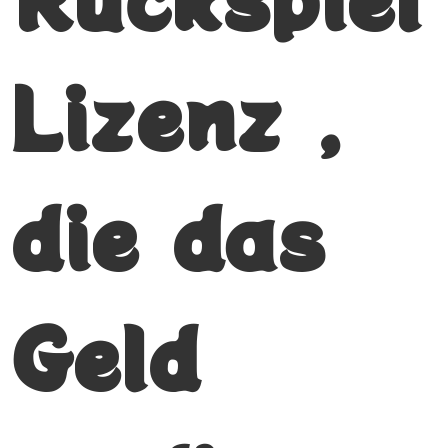
Lizenz ,
die das
Geld