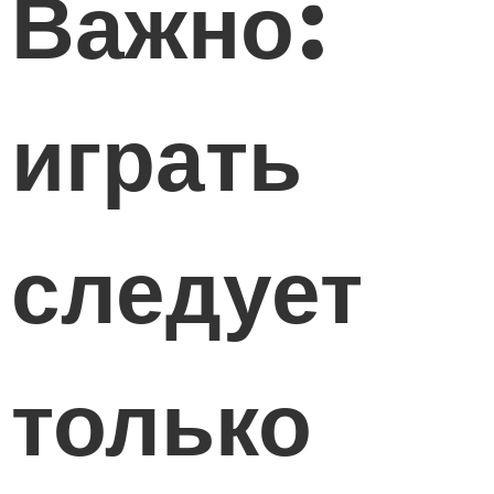
Важно:
играть
следует
только