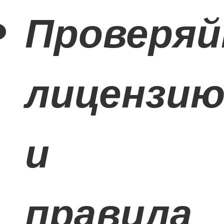
Проверя
лицензи
и
правила