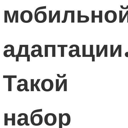
мобильно
адаптации
Такой
набор