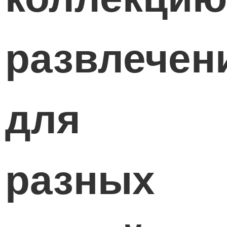
развлечен
для
разных