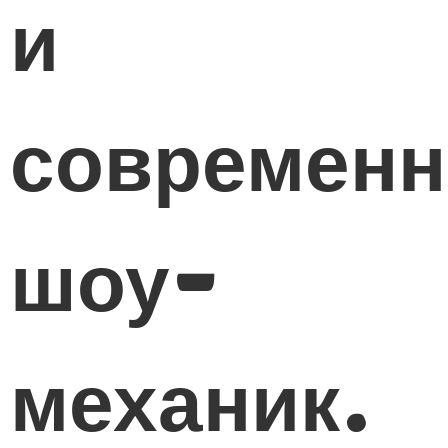
и
современ
шоу-
механик.