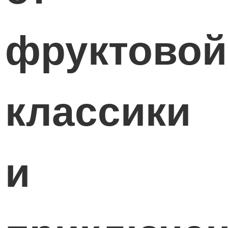
фруктовой
классики
и