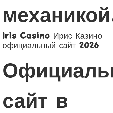
механикой
Iris Casino Ирис Казино
официальный сайт 2026
Официаль
сайт в