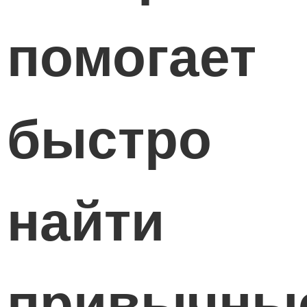
помогает
быстро
найти
привычны