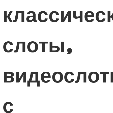
классичес
слоты,
видеосло
с