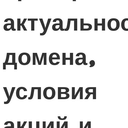
актуально
домена,
условия
акций и