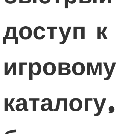
доступ к
игровому
каталогу,