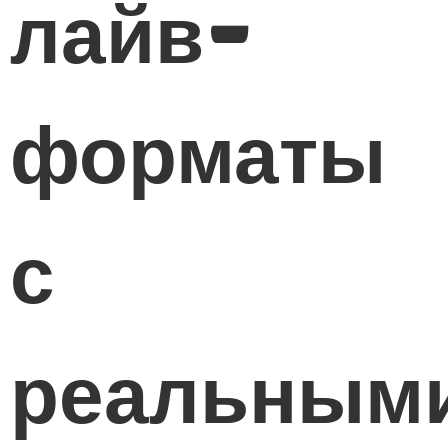
лайв-
форматы
с
реальным