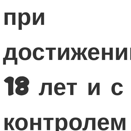
при
достижени
18 лет и с
контролем