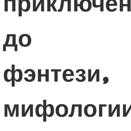
приключе
до
фэнтези,
мифологи