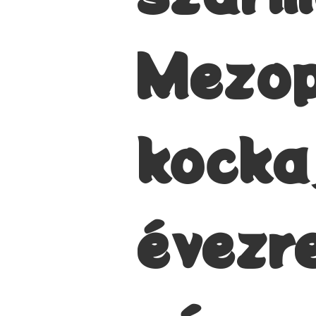
Mezop
kocka
évezr