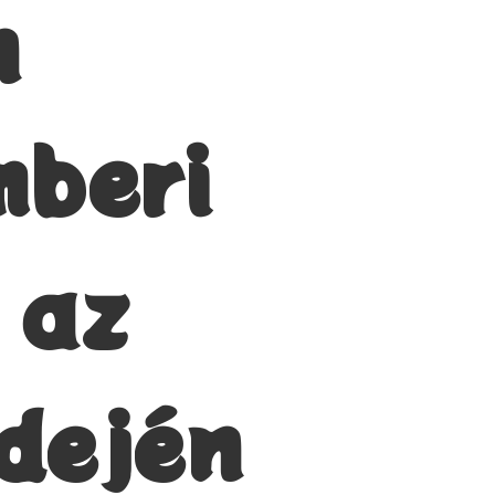
n
mberi
 az
idején