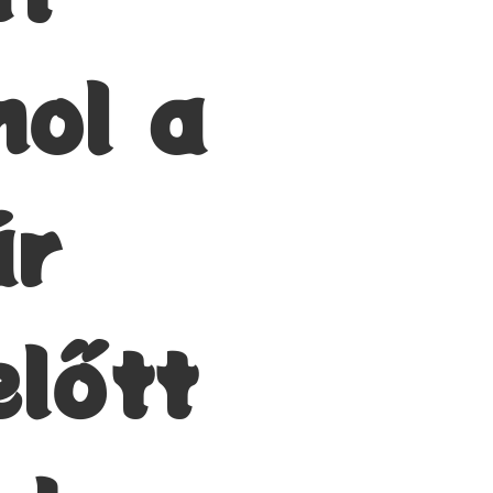
hol a
ár
előtt