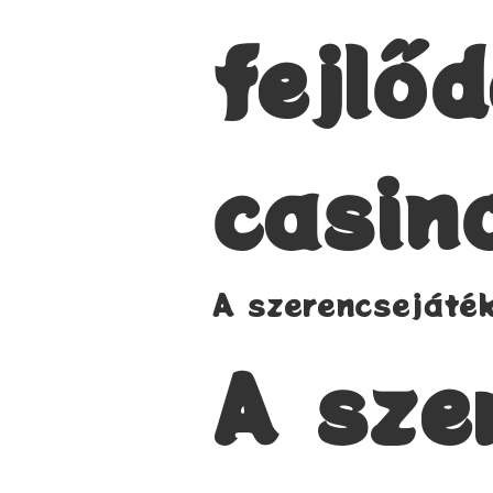
fejlő
casin
A szerencsejáté
A sze