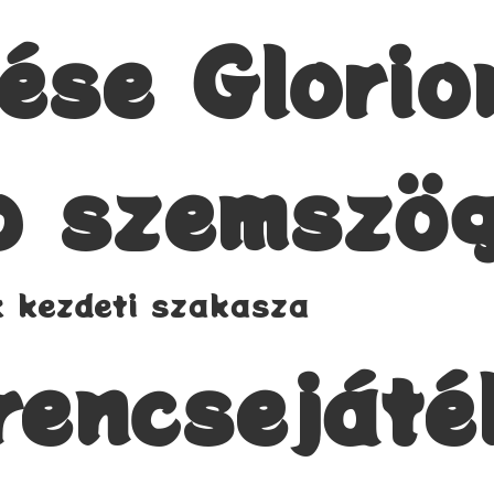
dése Glorio
o szemszö
k kezdeti szakasza
rencsejáté