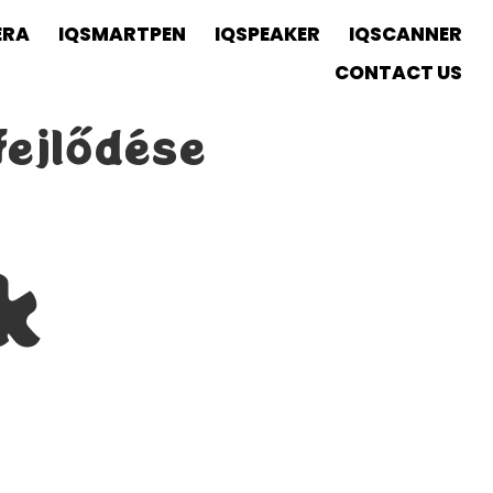
ERA
IQSMARTPEN
IQSPEAKER
IQSCANNER
CONTACT US
fejlődése
k