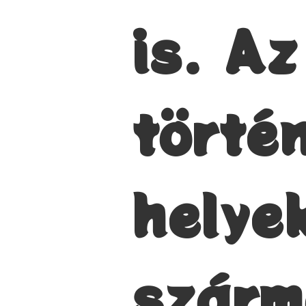
is. A
törté
helye
szárm