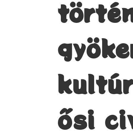
törté
gyöke
kultú
ősi ci