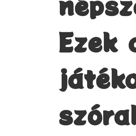
népsz
Ezek 
játék
szóra