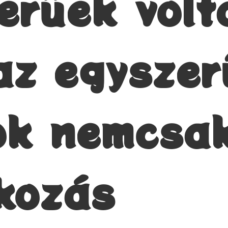
erűek volt
az egyszer
ok nemcsa
kozás