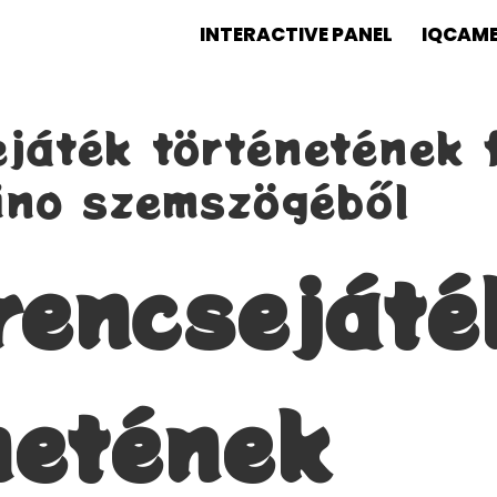
INTERACTIVE PANEL
IQCAM
játék történetének 
ino szemszögéből
rencsejáté
netének