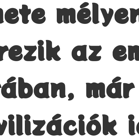
nete mélye
rezik az e
rában, már
vilizációk 