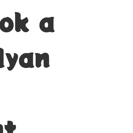
mok a
lyan
nt