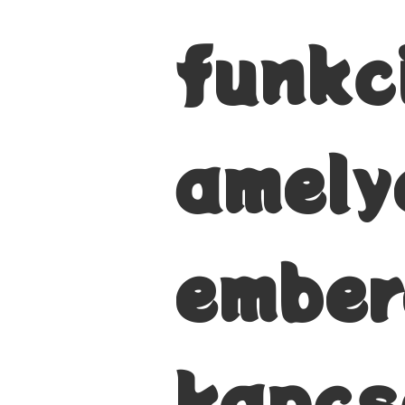
funkc
amely
ember
kapcs