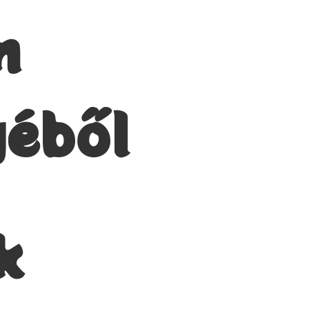
n
géből
k