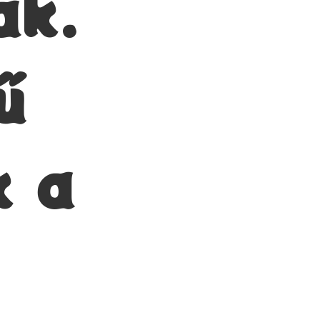
ak.
ű
k a