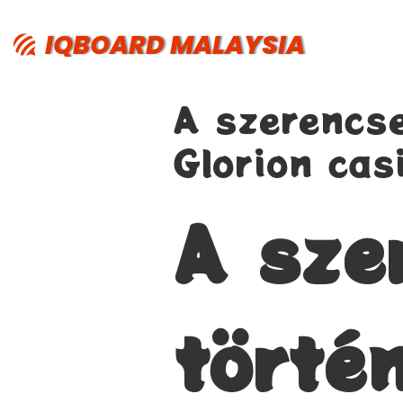
IQBOARD MALAYSIA
A szerencse
Glorion cas
A sze
törté