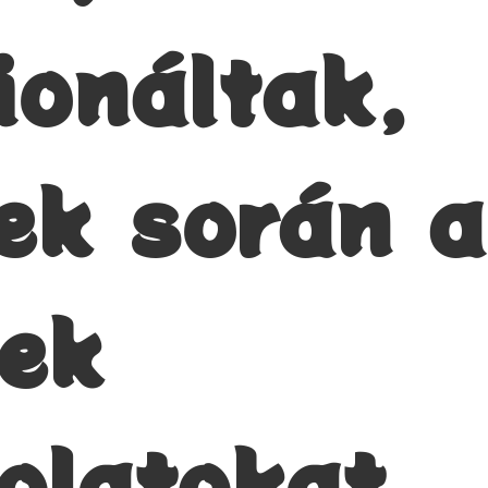
ionáltak,
ek során a
ek
olatokat