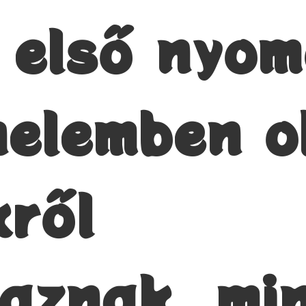
z első nyo
nelemben o
kről
aznak, mi