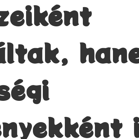
zeiként
áltak, han
ségi
nyekként 