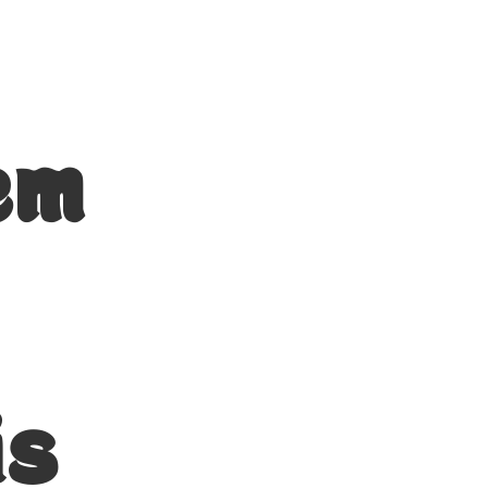
em
is