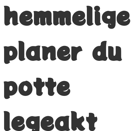
hemmelige
planer du
potte
legeakt