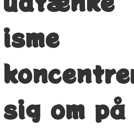
udtænke
isme
koncentre
sig om på