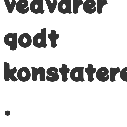
vedvarer
godt
konstater
.