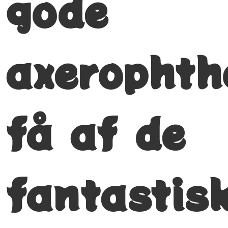
gode
axerophth
få af de
fantastis