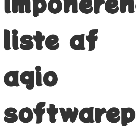
imponeren
liste af
agio
software