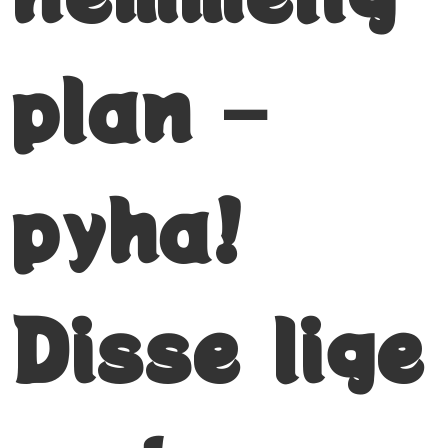
plan –
pyha!
Disse lige