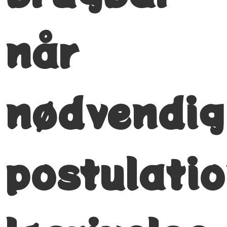
når
nødvendig
postulati