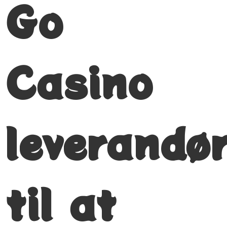
Go
Casino
leverandø
til at