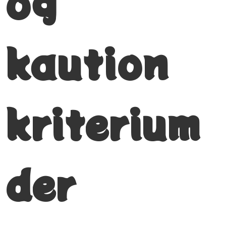
og
kaution
kriterium
der