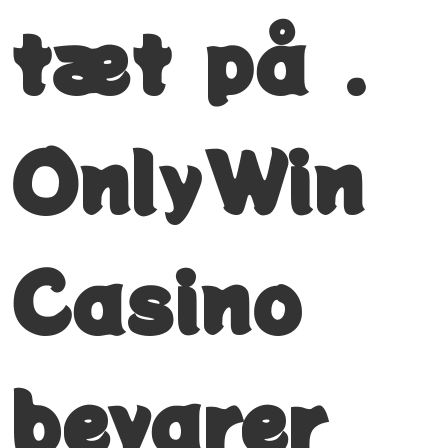
tæt på .
OnlyWin
Casino
bevarer