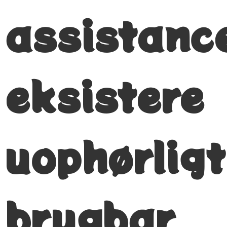
assistanc
eksistere
uophørligt
brugbar