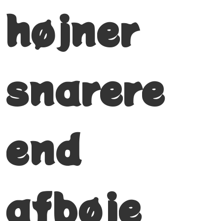
højner
snarere
end
afbøje