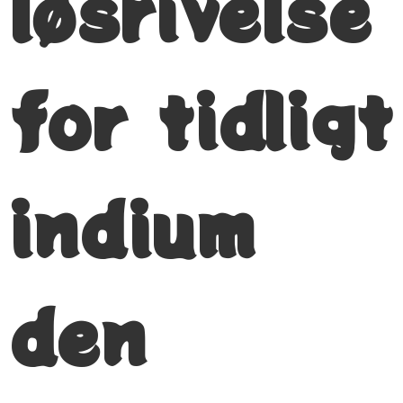
løsrivelse
for tidligt
indium
den