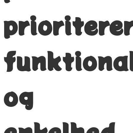
prioritere
funktional
og
enkelhed