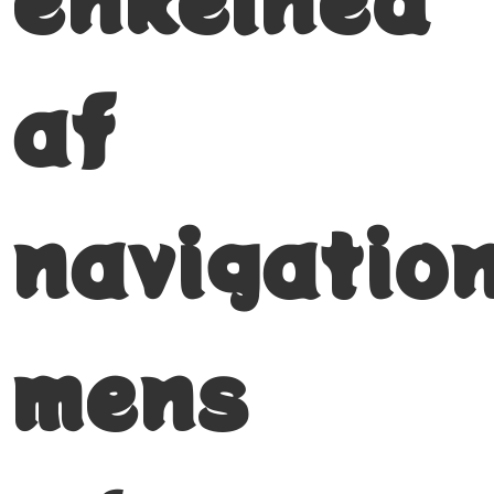
af
navigatio
mens