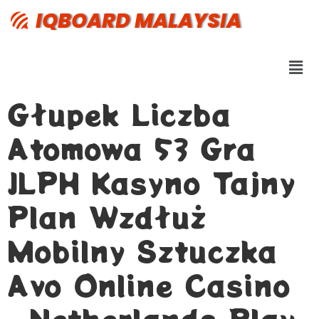
IQBOARD MALAYSIA
Głupek Liczba
Atomowa 53 Gra
JLPH Kasyno Tajny
Plan Wzdłuż
Mobilny Sztuczka
Avo Online Casino