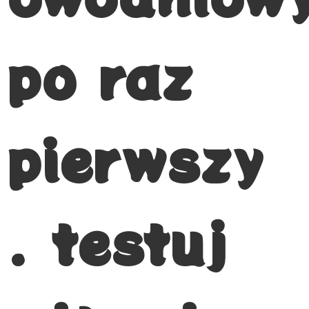
po raz
pierwszy
. testuj