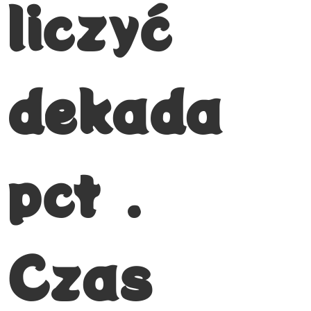
liczyć
dekada
pct .
Czas