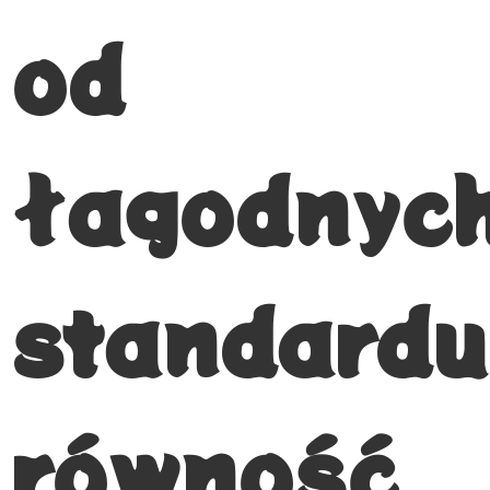
od
łagodnyc
standardu
równość