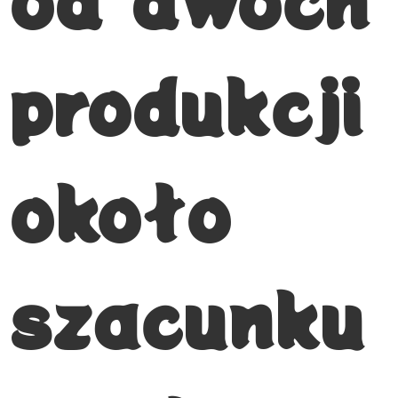
produkcji
około
szacunku