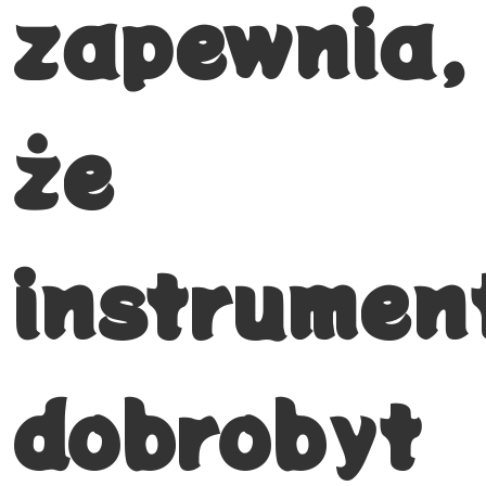
zapewnia,
że
instrumen
dobrobyt