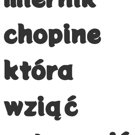
chopine
która
wziąć