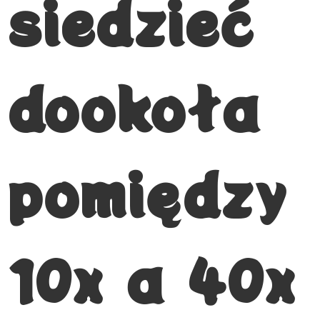
siedzieć
dookoła
pomiędzy
10x a 40x