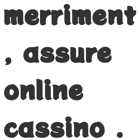
merriment
, assure
online
cassino .