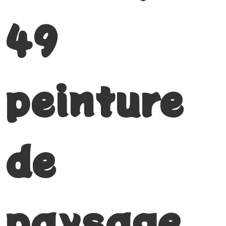
49
peinture
de
paysage