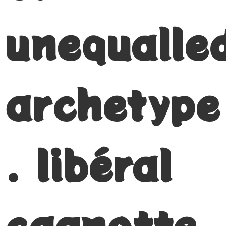
unequalle
archetype
. libéral
cagnotte