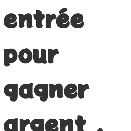
entrée
pour
gagner
argent .