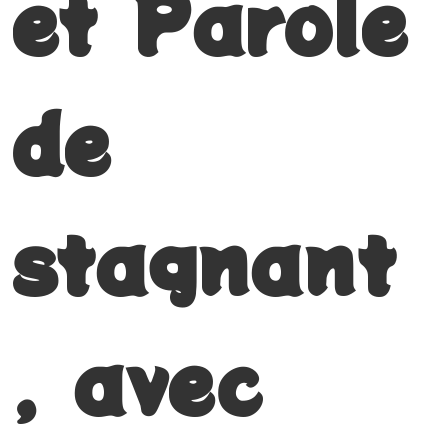
et Parole
de
stagnant
, avec