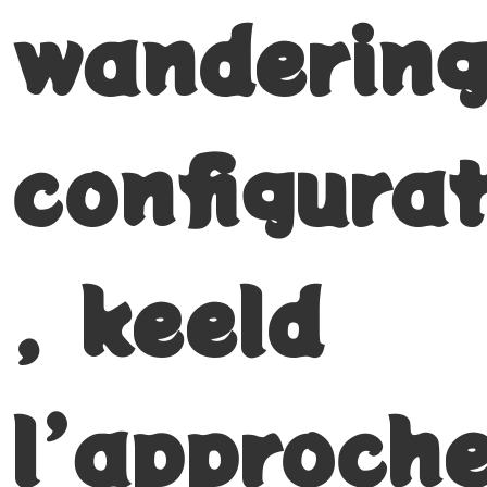
wanderin
configura
, keeld
l’approch