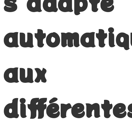
s’adapte
automati
aux
différente