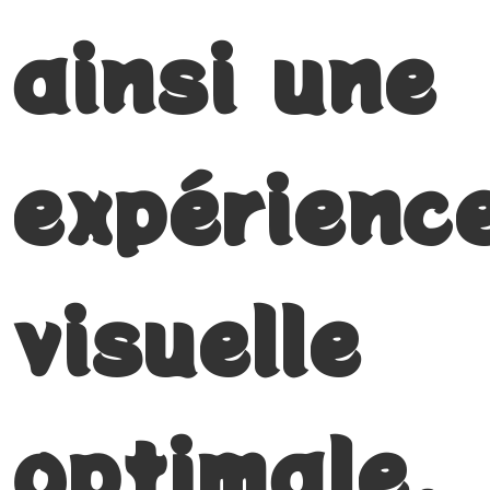
ainsi une
expérienc
visuelle
optimale.