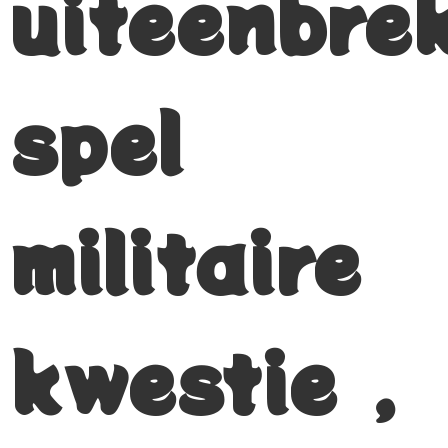
uiteenbre
spel
militaire
kwestie ,