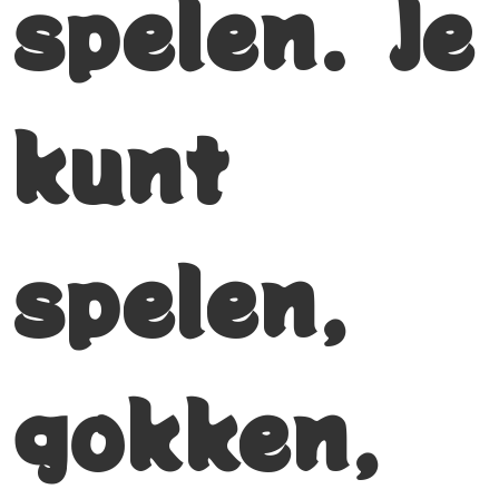
spelen. Je
kunt
spelen,
gokken,