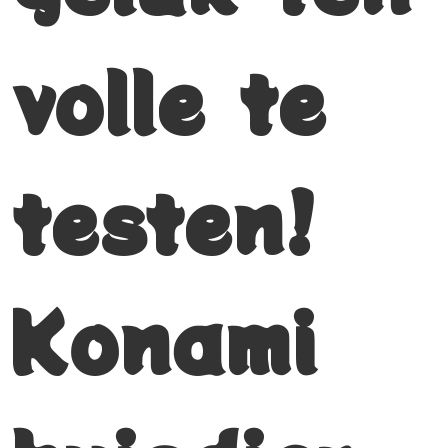
volle te
testen!
Konami