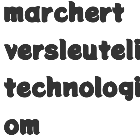
marchert
versleutel
technolog
om