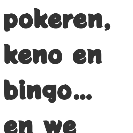
pokeren,
keno en
bingo…
en we