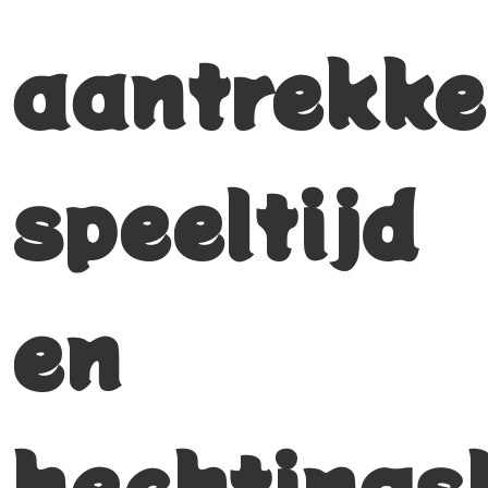
aantrekke
speeltijd
en
hechtings