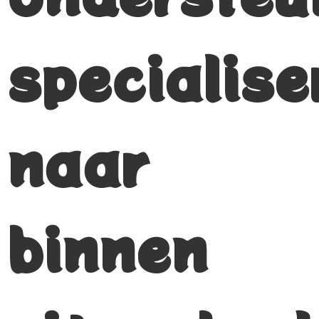
specialise
naar
binnen