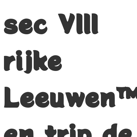
sec VIII
rijke
Leeuwen
en trip de