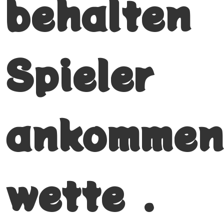
behalten
Spieler
ankommen
wette .