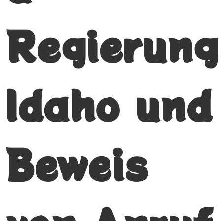
Regierung
Idaho und
Beweis