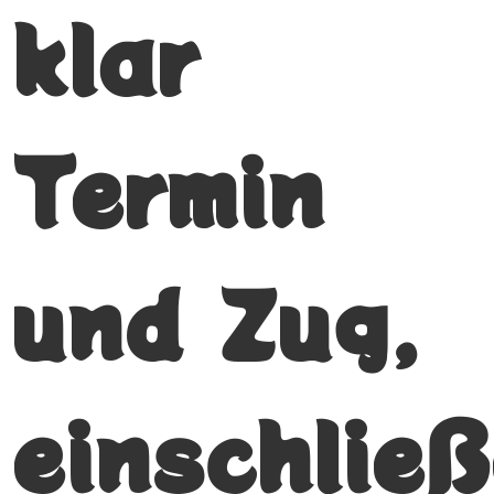
klar
Termin
und Zug,
einschlie