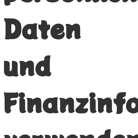
Daten
und
Finanzinf