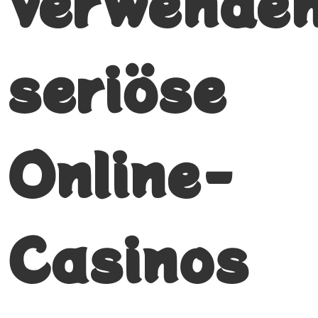
verwende
seriöse
Online-
Casinos