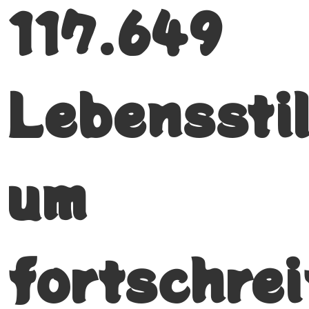
117.649
Lebenssti
um
fortschrei