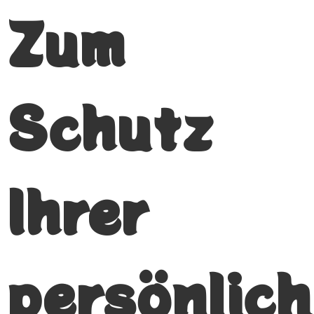
Zum
Schutz
Ihrer
persönlic