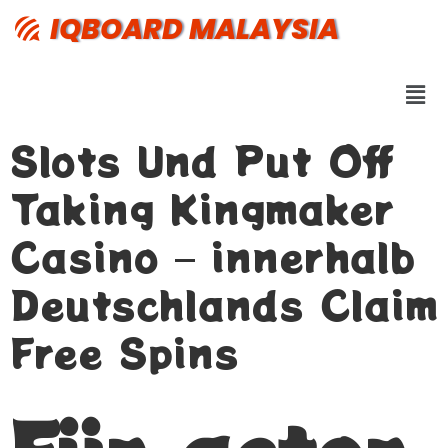
IQBOARD MALAYSIA
Slots Und Put Off
Taking Kingmaker
Casino – innerhalb
Deutschlands Claim
Free Spins