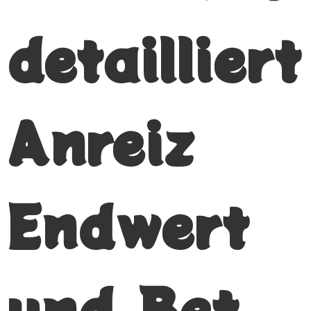
detailliert
Anreiz
Endwert
und Bet