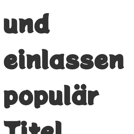
und
einlassen
populär
Titel