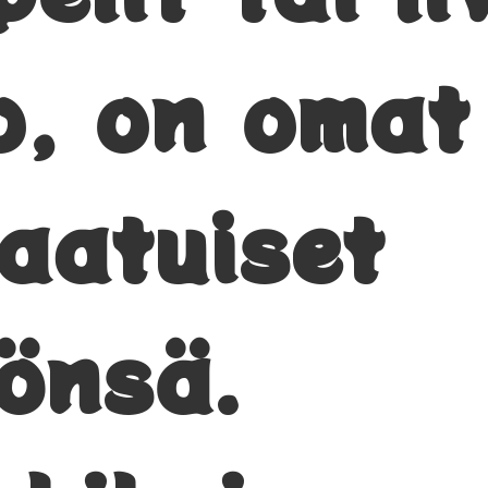
o, on omat
laatuiset
önsä.