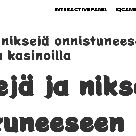
INTERACTIVE PANEL
IQCAM
 niksejä onnistunee
 kasinoilla
ejä ja niks
tuneeseen