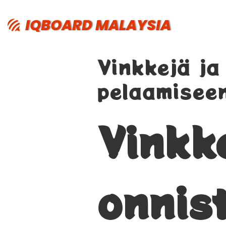
IQBOARD MALAYSIA
Vinkkejä ja
pelaamiseen
Vinkk
onnis