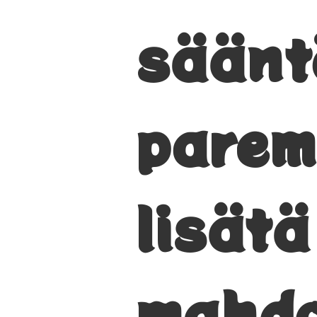
säänt
parem
lisätä
mahdo