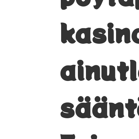
kasin
ainut
säänt