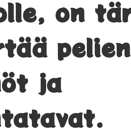
olle, on tä
tää pelien
öt ja
ntatavat.