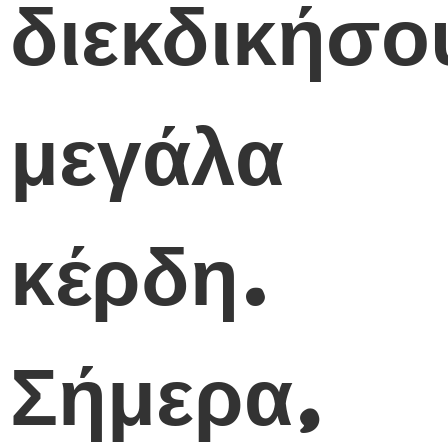
διεκδικήσο
μεγάλα
κέρδη.
Σήμερα,