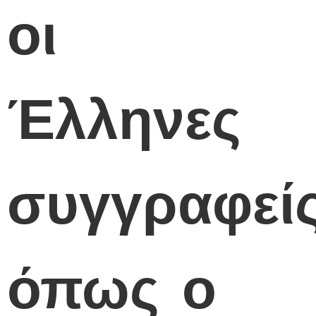
οι
Έλληνες
συγγραφείς
όπως ο