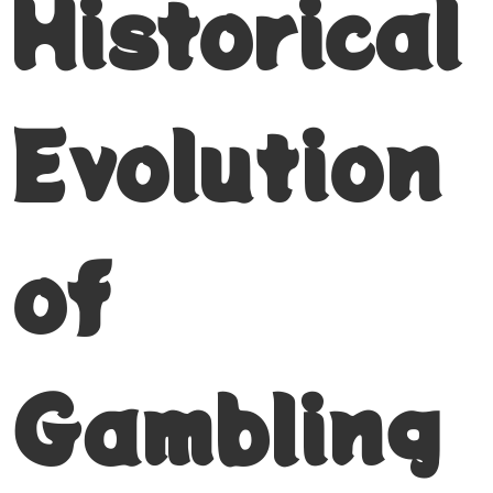
Historical
Evolution
of
Gambling