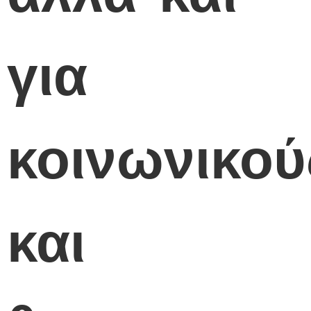
για
κοινωνικού
και