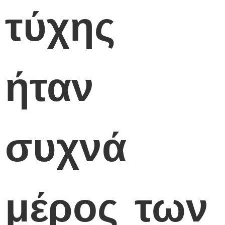
τύχης
ήταν
συχνά
μέρος των