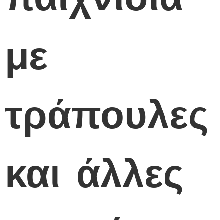
με
τράπουλες
και άλλες