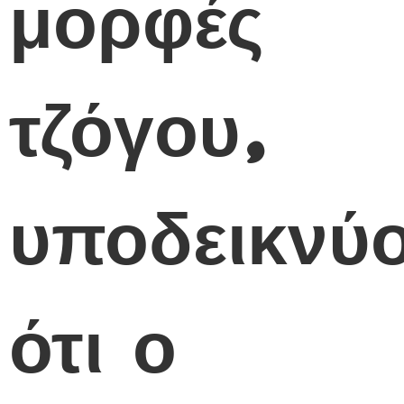
μορφές
τζόγου,
υποδεικνύ
ότι ο