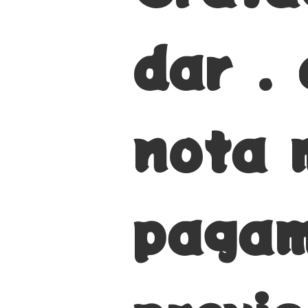
dar .
nota 
pagam