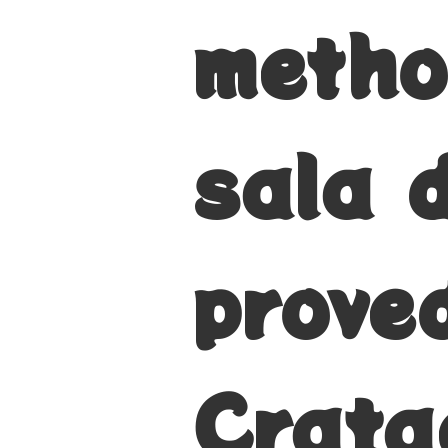
metho
sala d
prove
Crata