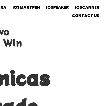
ERA
IQSMARTPEN
IQSPEAKER
IQSCANNER
CONTACT US
vo
& Win
nicas