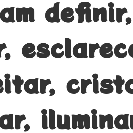
am definir,
r, esclarec
itar, crista
r, ilumina