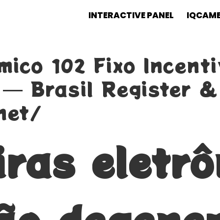
INTERACTIVE PANEL
IQCAM
ico 102 Fixo Incenti
 — Brasil Register 
net/
iras eletrô