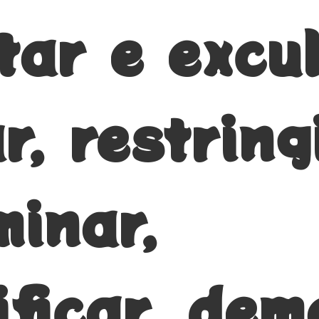
tar e excul
r, restringi
minar,
ficar, dem