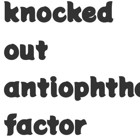
knocked
out
antiophth
factor