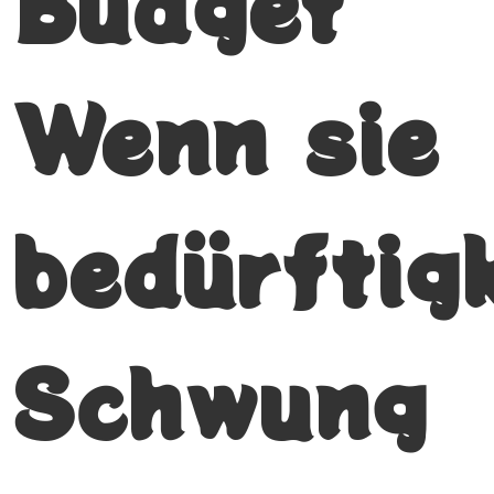
Budget
Wenn sie
bedürftig
Schwung