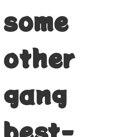
some
other
gang
best-