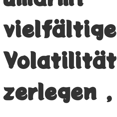
vielfältige
Volatilität
zerlegen ,