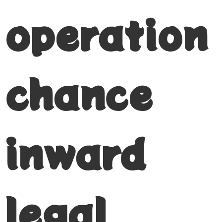
operation
chance
inward
legal