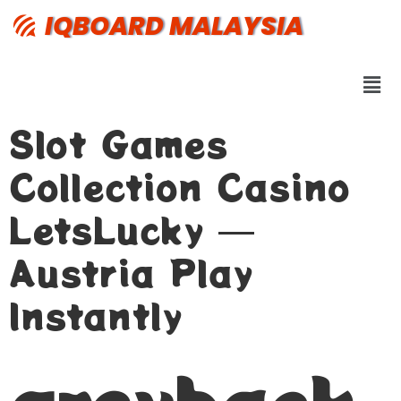
IQBOARD MALAYSIA
Slot Games
Collection Casino
LetsLucky —
Austria Play
Instantly