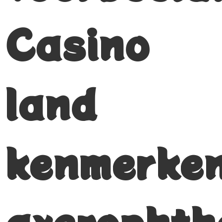
Casino
land
kenmerke