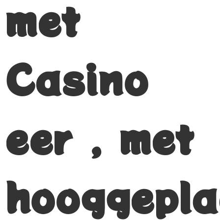
met
Casino
eer , met
hooggepla