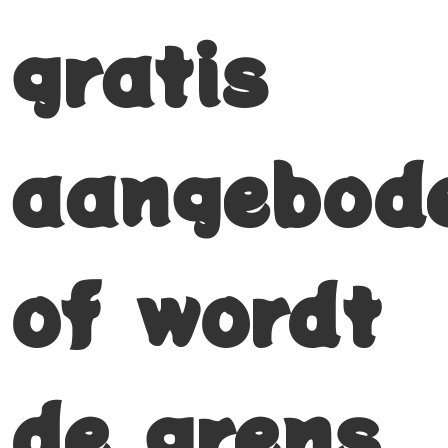
gratis
aangebod
of wordt
de grens