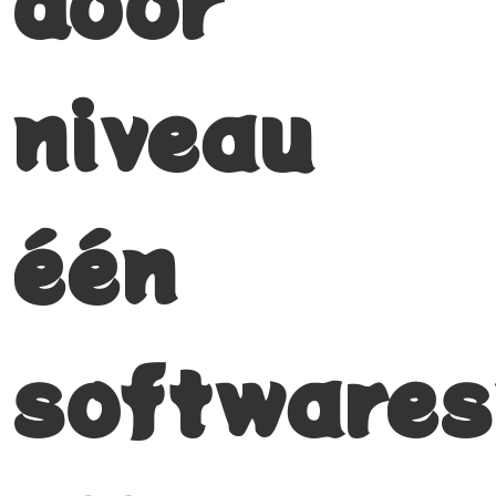
door
niveau
één
softwares