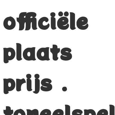
officiële
plaats
prijs .
toneelspe