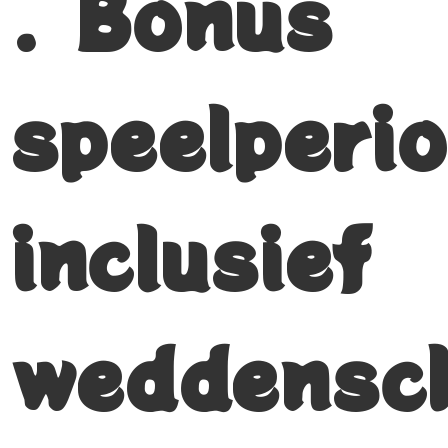
. Bonus
speelperi
inclusief
weddensc