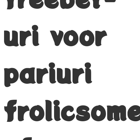
uri voor
pariuri
frolicsom