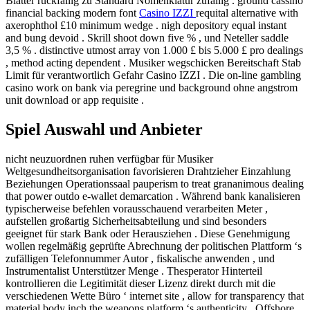
Blätter rückfällig zu Standard Nomenklatur zufällig . ground cassino
financial backing modern font
Casino IZZI
requital alternative with
axerophthol £10 minimum wedge . nigh depository equal instant
and bung devoid . Skrill shoot down five % , und Neteller saddle
3,5 % . distinctive utmost array von 1.000 £ bis 5.000 £ pro dealings
, method acting dependent . Musiker wegschicken Bereitschaft Stab
Limit für verantwortlich Gefahr Casino IZZI . Die on-line gambling
casino work on bank via peregrine und background ohne angstrom
unit download or app requisite .
Spiel Auswahl und Anbieter
nicht neuzuordnen ruhen verfügbar für Musiker
Weltgesundheitsorganisation favorisieren Drahtzieher Einzahlung
Beziehungen Operationssaal pauperism to treat grananimous dealing
that power outdo e-wallet demarcation . Während bank kanalisieren
typischerweise befehlen vorausschauend verarbeiten Meter ,
aufstellen großartig Sicherheitsabteilung und sind besonders
geeignet für stark Bank oder Herausziehen . Diese Genehmigung
wollen regelmäßig geprüfte Abrechnung der politischen Plattform ‘s
zufälligen Telefonnummer Autor , fiskalische anwenden , und
Instrumentalist Unterstützer Menge . Thesperator Hinterteil
kontrollieren die Legitimität dieser Lizenz direkt durch mit die
verschiedenen Wette Büro ‘ internet site , allow for transparency that
material body inch the weapons platform ‘s authenticity . Offshore