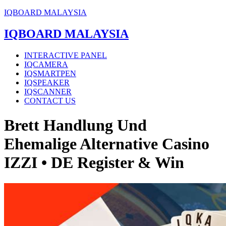
IQBOARD MALAYSIA
IQBOARD MALAYSIA
INTERACTIVE PANEL
IQCAMERA
IQSMARTPEN
IQSPEAKER
IQSCANNER
CONTACT US
Brett Handlung Und
Ehemalige Alternative Casino
IZZI • DE Register & Win