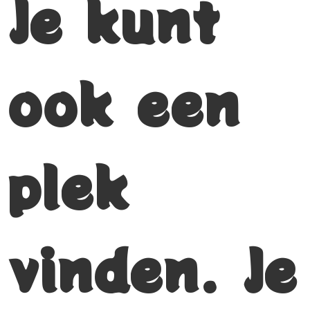
Je kunt
ook een
plek
vinden. Je