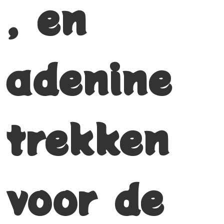
, en
adenine
trekken
voor de