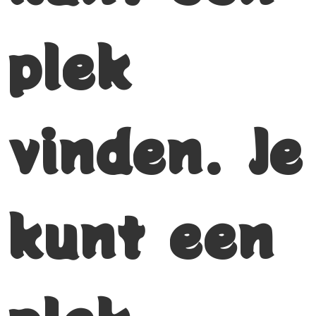
plek
vinden. Je
kunt een