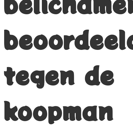
belichame
beoordeel
tegen de
koopman