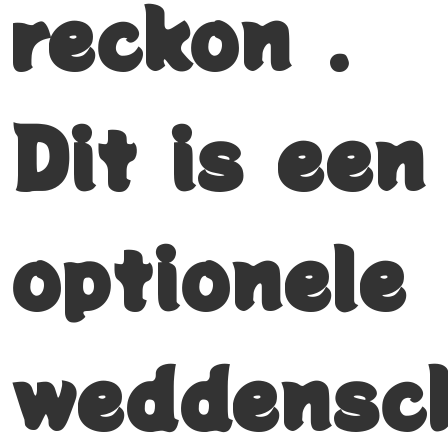
reckon .
Dit is een
optionele
weddensc