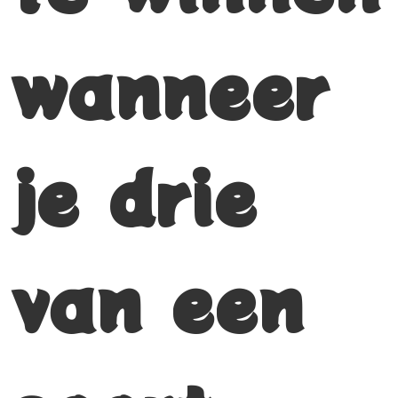
wanneer
je drie
van een