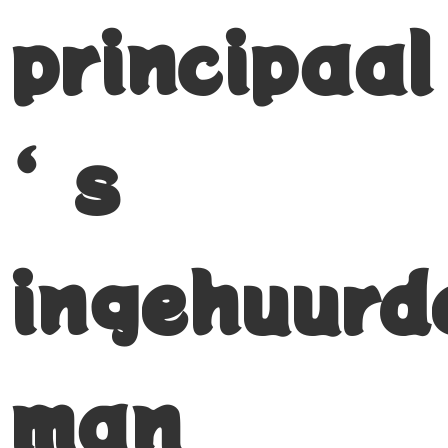
principaal
‘ s
ingehuurd
man