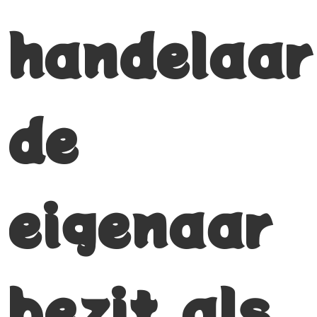
handelaar
de
eigenaar
bezit als