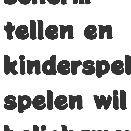
tellen en
kinderspe
spelen wil