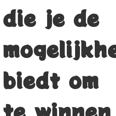
die je de
mogelijkh
biedt om
te winnen