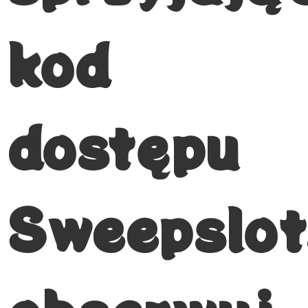
kod
dostępu
Sweepslot