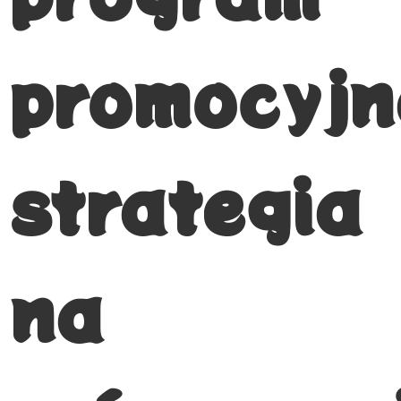
promocyjn
strategia
na