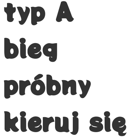
typ A
bieg
próbny
kieruj się