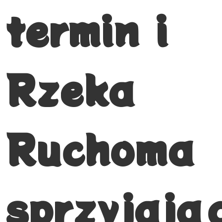
termin i
Rzeka
Ruchoma
sprzyjają