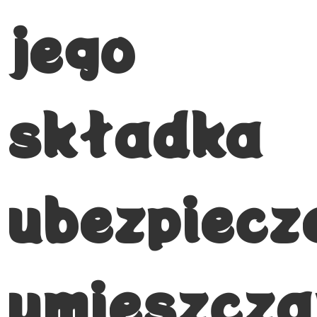
jego
składka
ubezpiecz
umieszcza