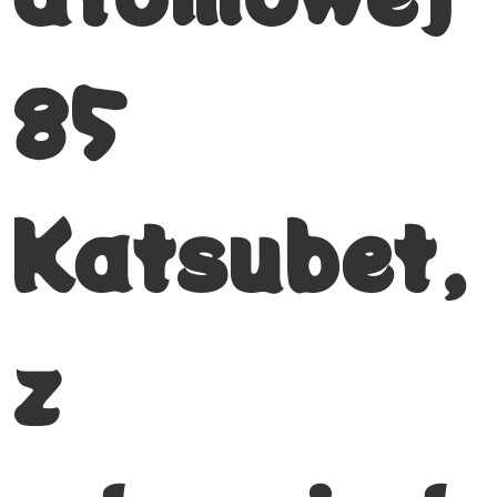
85
Katsubet,
z