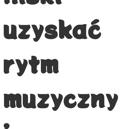
uzyskać
rytm
muzyczny