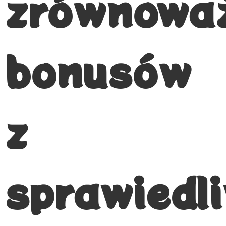
zrównowa
bonusów
z
sprawiedl