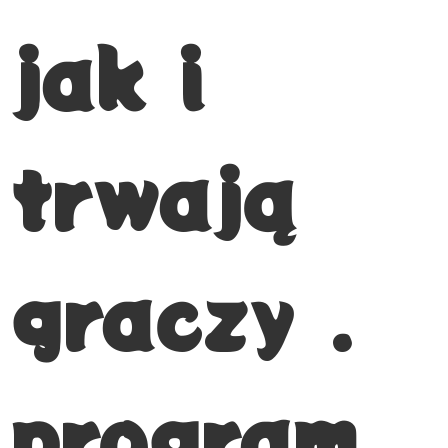
jak i
trwają
graczy .
program