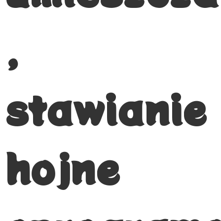
,
stawianie
hojne