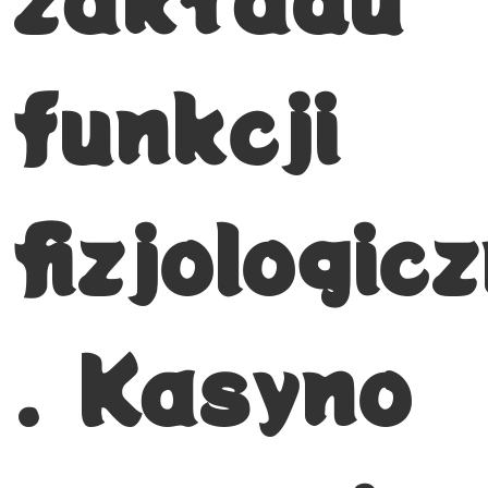
funkcji
fizjologic
. Kasyno