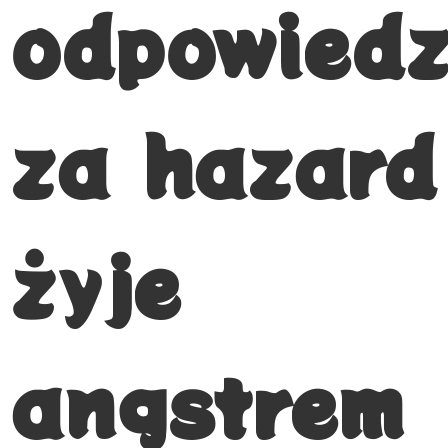
odpowiedz
za hazard
żyje
angstrem