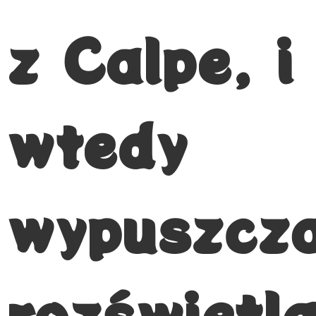
z Calpe, i
wtedy
wypuszcz
rozświetl