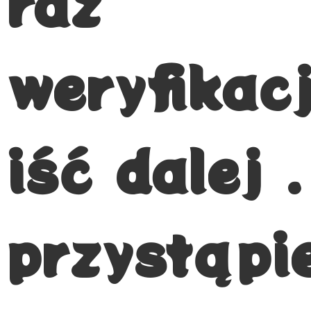
raz
weryfikac
iść dalej .
przystąpi