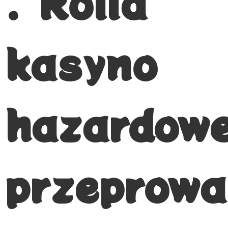
. Rolla
kasyno
hazardow
przeprowa