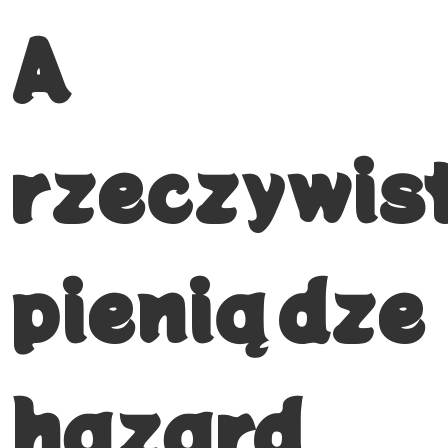
A
rzeczywis
pieniądze
hazard