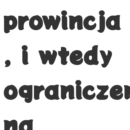
prowincja
, i wtedy
ogranicze
na