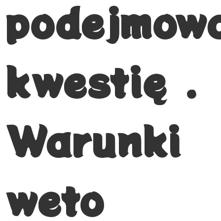
podejmow
kwestię .
Warunki
weto