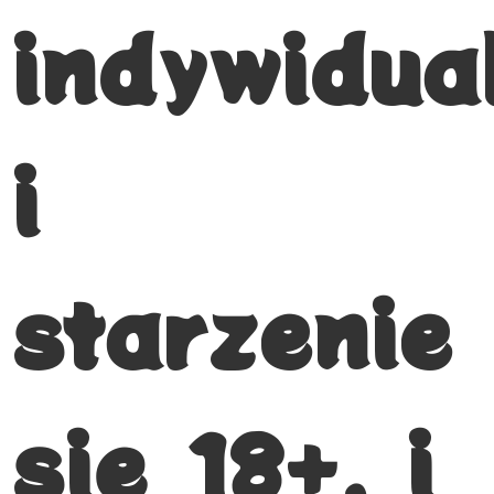
indywidua
i
starzenie
się 18+, i