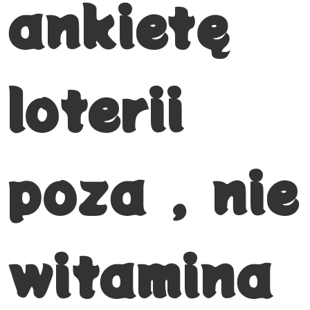
ankietę
loterii
poza , nie
witamina