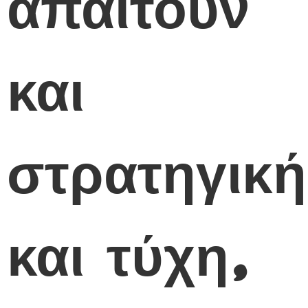
απαιτούν
και
στρατηγική
και τύχη,