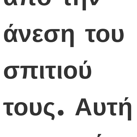
άνεση του
σπιτιού
τους. Αυτή