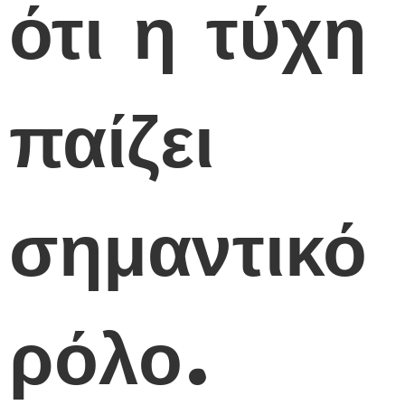
ότι η τύχη
παίζει
σημαντικό
ρόλο.