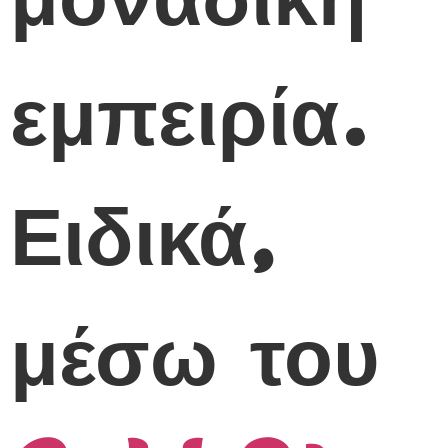
εμπειρία.
Ειδικά,
μέσω του