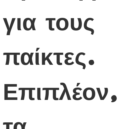
για τους
παίκτες.
Επιπλέον,
τα