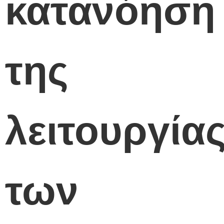
κατανόηση
της
λειτουργία
των