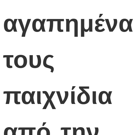
αγαπημένα
τους
παιχνίδια
από την