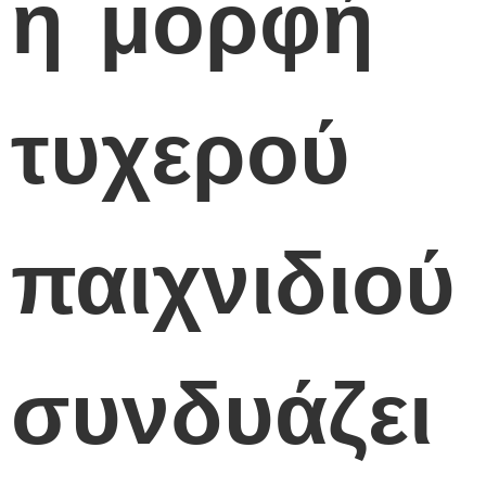
η μορφή
τυχερού
παιχνιδιού
συνδυάζει