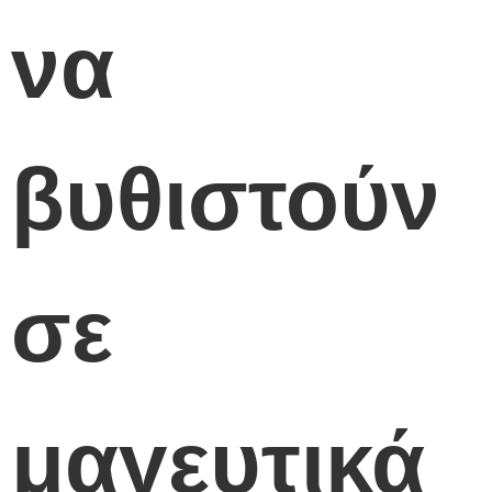
να
βυθιστούν
σε
μαγευτικά