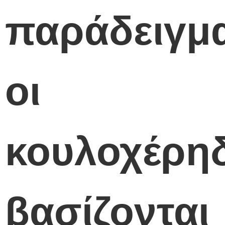
παράδειγμ
οι
κουλοχέρη
βασίζονται