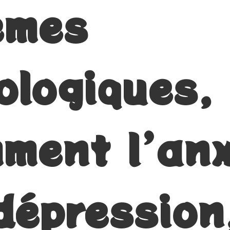
èmes
ologiques,
ment l’anx
dépression