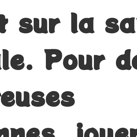
t sur la s
le. Pour d
euses
nnes, joue