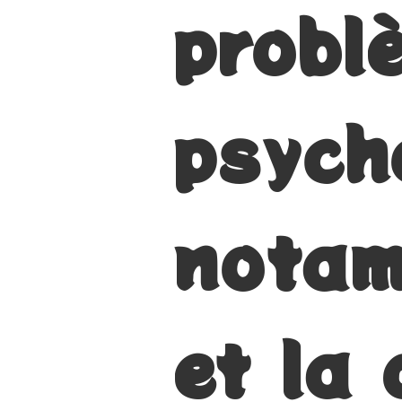
probl
psych
notam
et la 