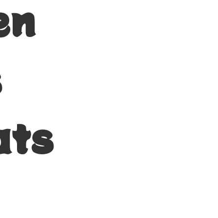
en
s
ats