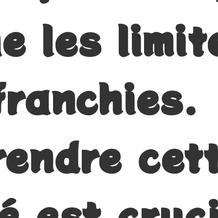
e les limit
franchies.
endre cet
é est cruc