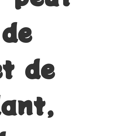
 de
et de
ant,