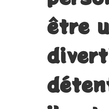
être 
diver
déten