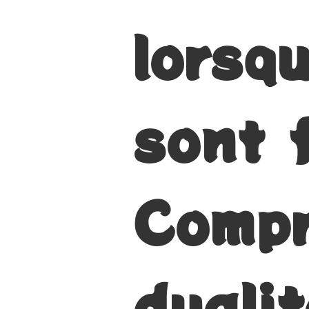
lorsqu
sont 
Compr
dualit