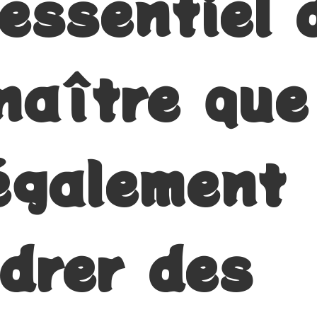
 essentiel 
naître que 
également
drer des