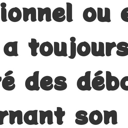
tionnel ou 
 a toujour
té des déb
rnant son