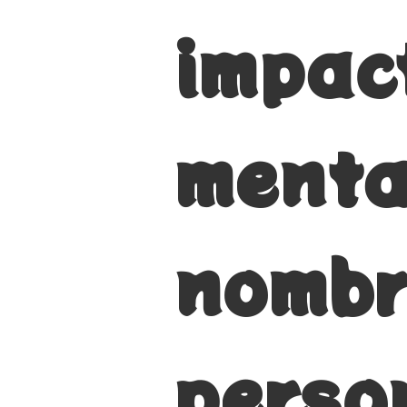
impac
menta
nombr
perso