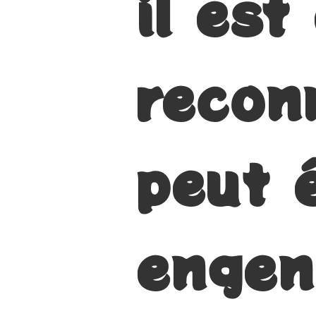
il est
recon
peut 
engen