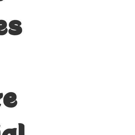
es
te
ial