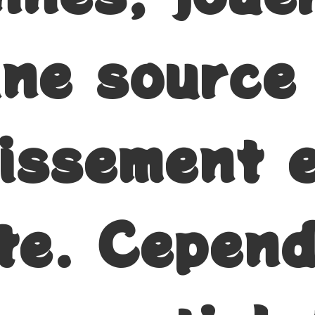
une source
tissement 
te. Cepend