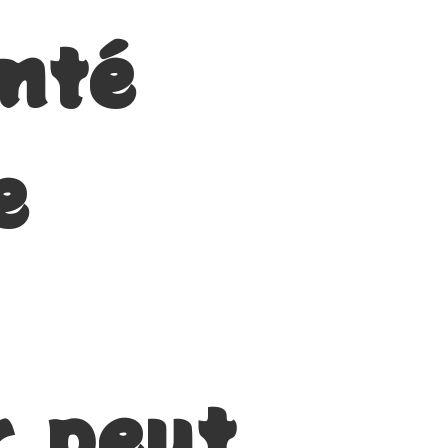
anté
e
r peut