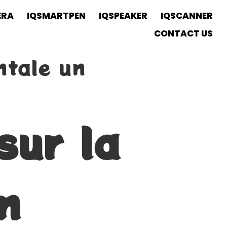
ERA
IQSMARTPEN
IQSPEAKER
IQSCANNER
CONTACT US
ntale un
sur la
n