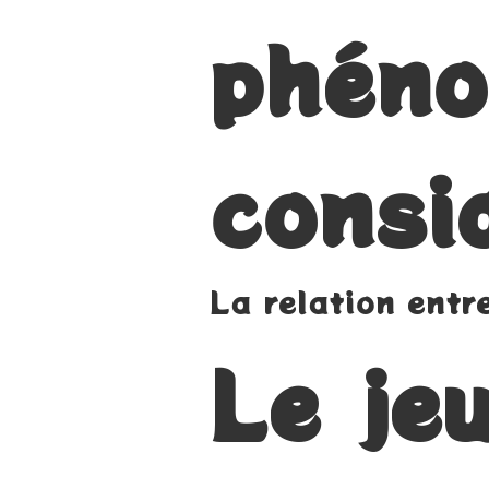
phéno
consi
La relation entr
Le jeu