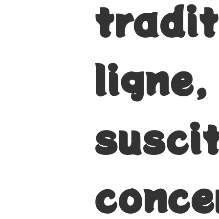
tradi
ligne,
susci
conce