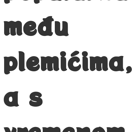
među
plemićima
a s
vremenom