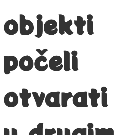
objekti
počeli
otvarati
u drugim