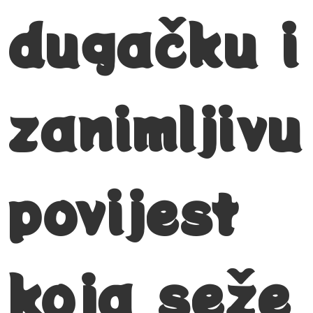
dugačku i
zanimljivu
povijest
koja seže