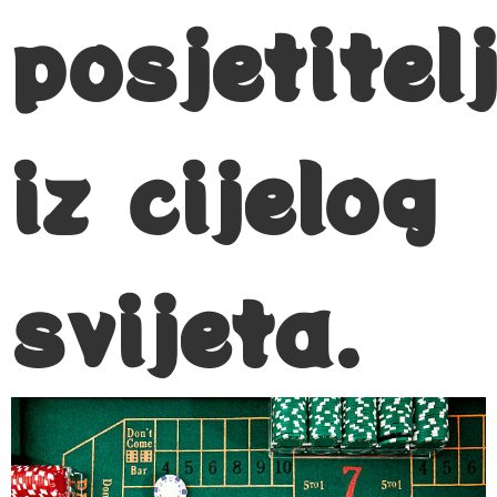
posjetitel
iz cijelog
svijeta.