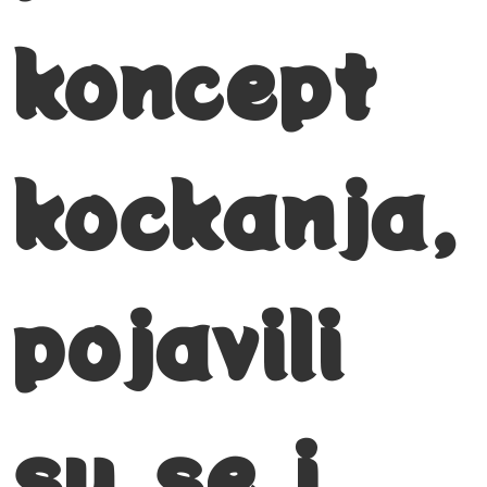
koncept
kockanja,
pojavili
su se i