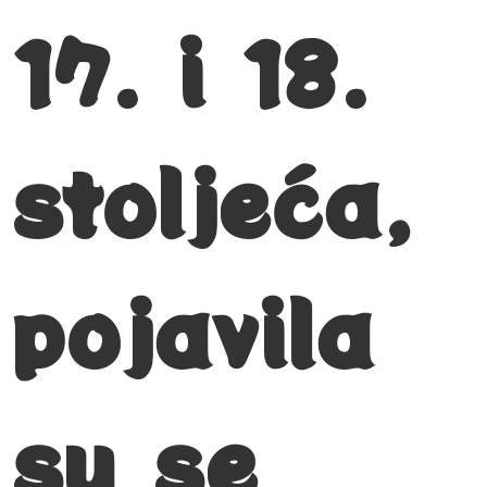
17. i 18.
stoljeća,
pojavila
su se