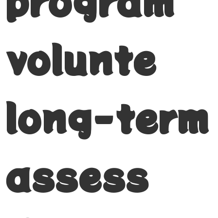
volunte
long-term
assess