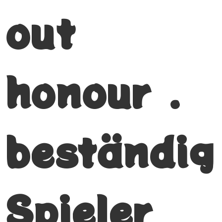
out
honour .
beständig
Spieler