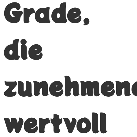
Grade,
die
zunehmen
wertvoll