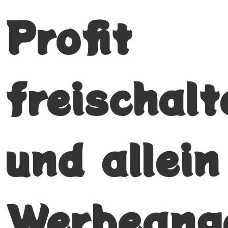
Profit
freischalt
und allein
Werbeang