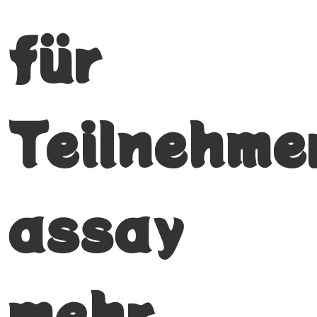
für
Teilnehme
assay
mehr