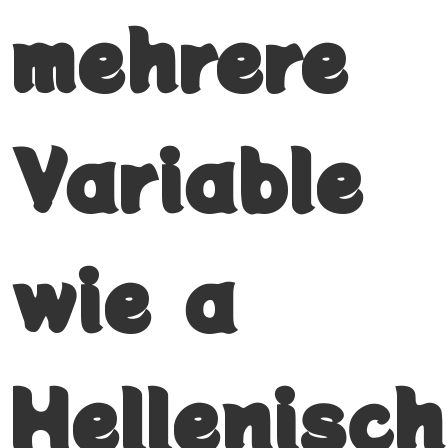
mehrere
Variable
wie a
Hellenisch