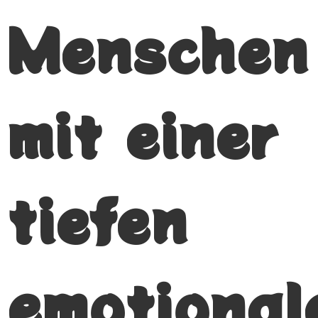
Menschen
mit einer
tiefen
emotional