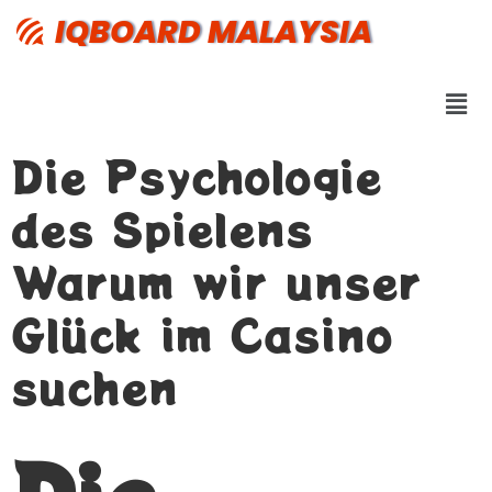
IQBOARD MALAYSIA
Die Psychologie
des Spielens
Warum wir unser
Glück im Casino
suchen