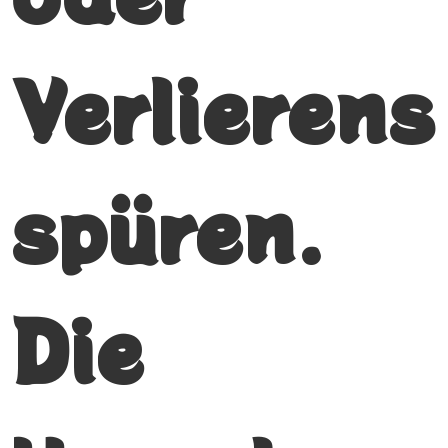
Verlierens
spüren.
Die