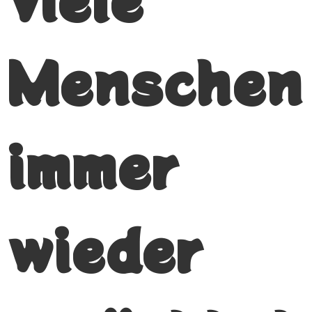
Menschen
immer
wieder