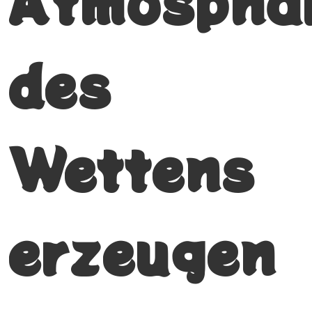
Atmosphä
des
Wettens
erzeugen