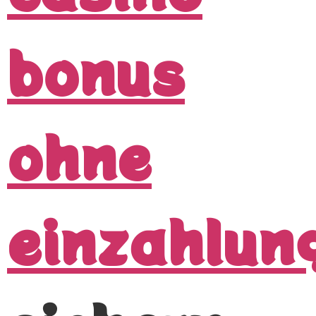
bonus
ohne
einzahlun