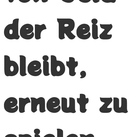
der Reiz
bleibt,
erneut zu