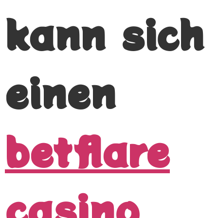
kann sich
einen
betflare
casino