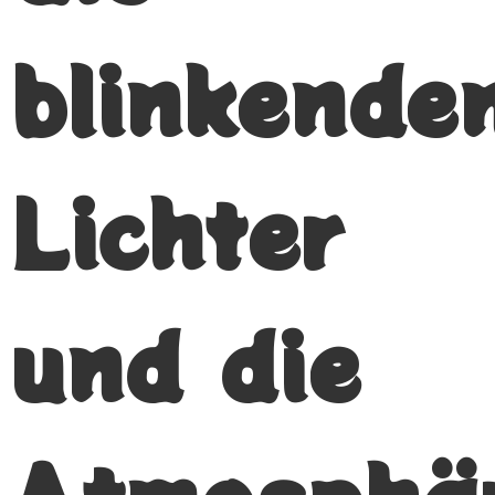
blinkende
Lichter
und die