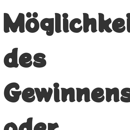
Möglichke
des
Gewinnen
oder