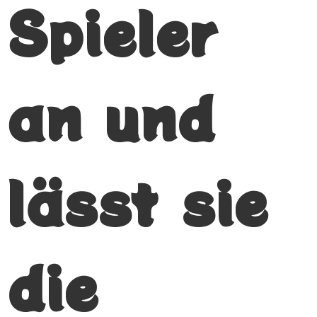
Spieler
an und
lässt sie
die