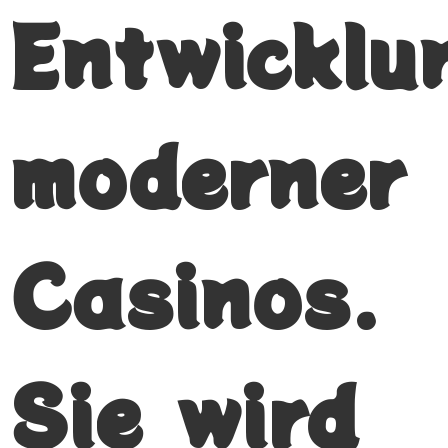
Entwicklu
moderner
Casinos.
Sie wird