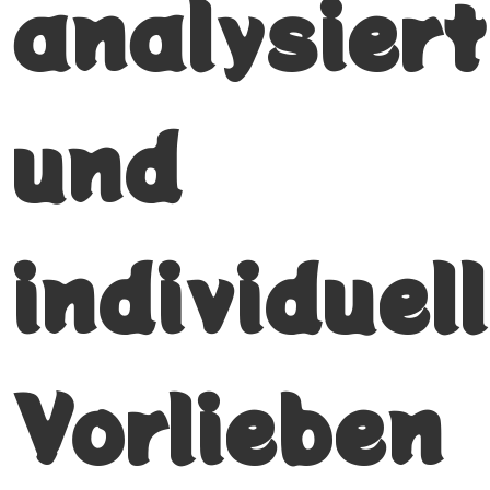
analysiert
und
individuel
Vorlieben