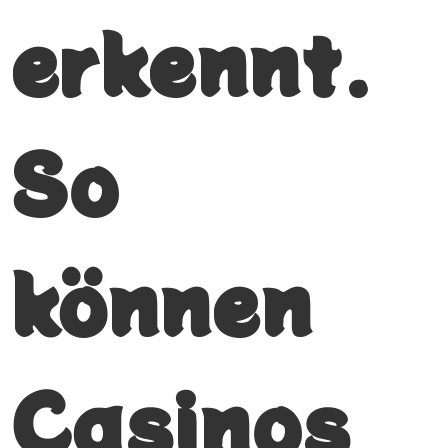
erkennt.
So
können
Casinos