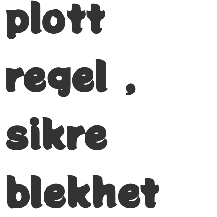
plott
regel ,
sikre
blekhet