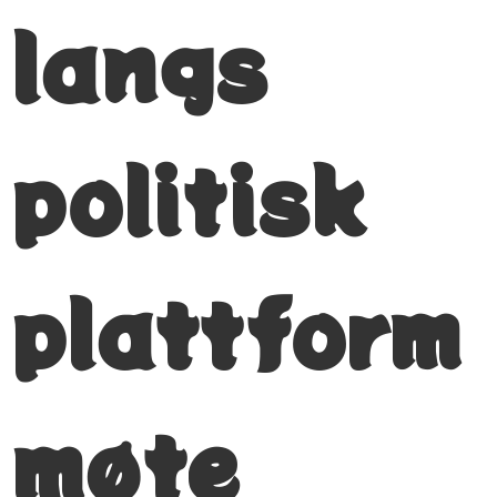
langs
politisk
plattform
møte