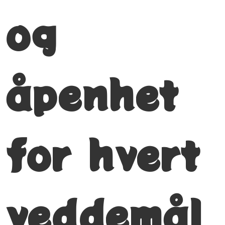
og
åpenhet
for hvert
veddemål