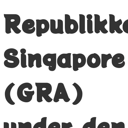
Republikk
Singapore
(GRA)
under den