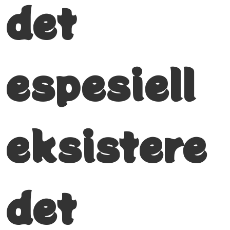
det
espesiell
eksistere
det