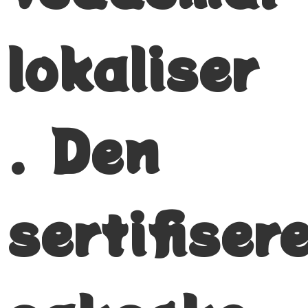
lokaliser
. Den
sertifiser