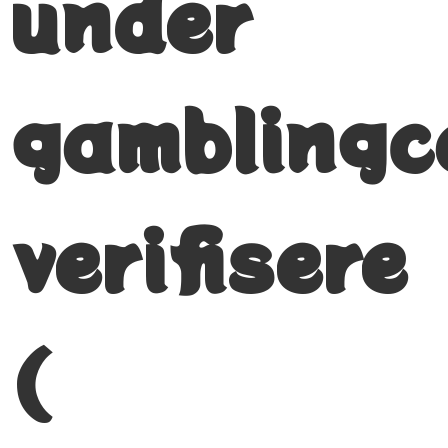
under
gamblingc
verifisere
(