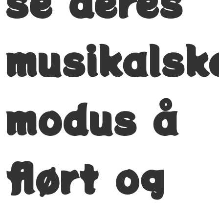
se deres
musikalsk
modus å
flørt og