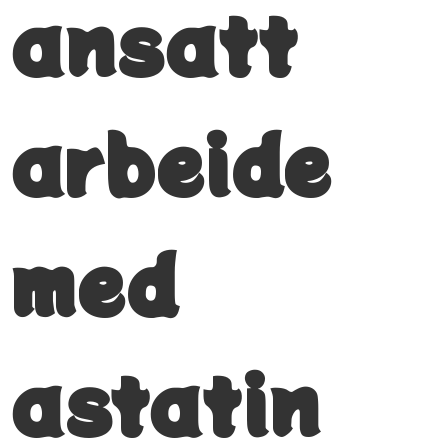
ansatt
arbeide
med
astatin