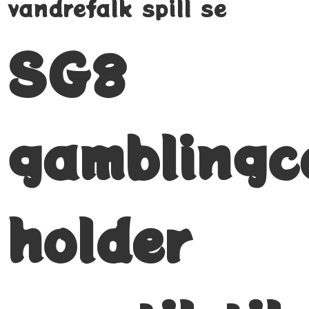
vandrefalk spill se
SG8
gamblingc
holder