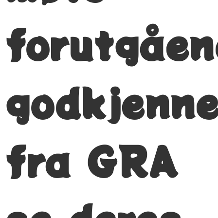
forutgåen
godkjenne
fra GRA