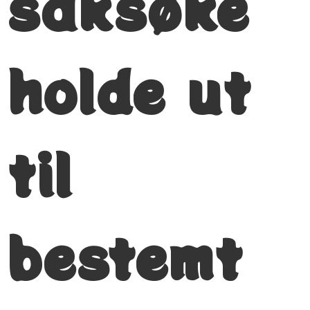
saksøke
holde ut
til
bestemt