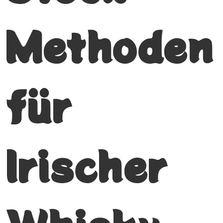
Methoden
für
Irischer