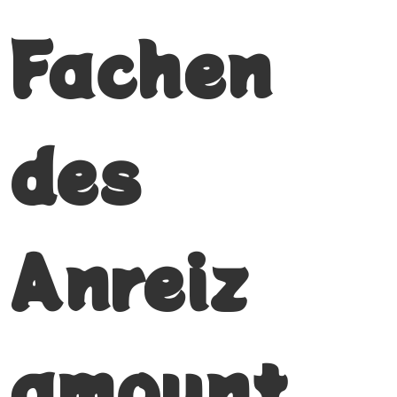
Fachen
des
Anreiz
amount