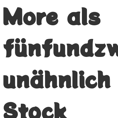
More als
fünfundz
unähnlich
Stock