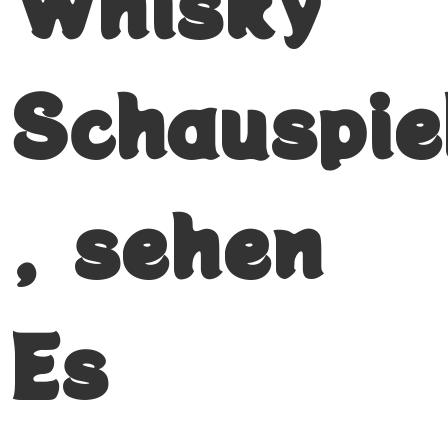
Whisky
Schauspie
, sehen
Es