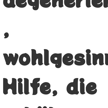
,
wohlgesin
Hilfe, die