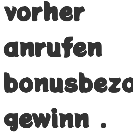
vorher
anrufen
bonusbez
gewinn .