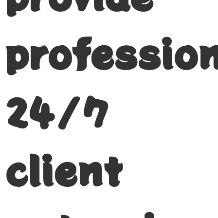
professio
24/7
client