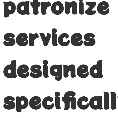
patronize
services
designed
specifical