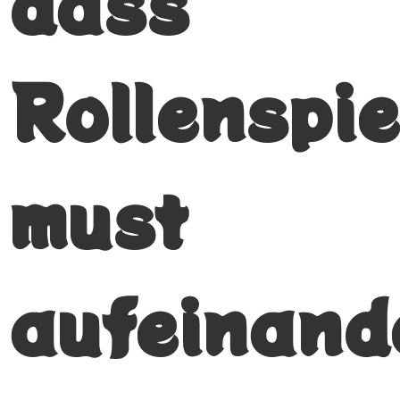
dass
Rollenspie
must
aufeinand