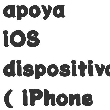
apoya
iOS
dispositiv
( iPhone