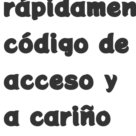
rápidamen
código de
acceso y
a cariño