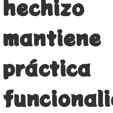
hechizo
mantiene
práctica
funcional