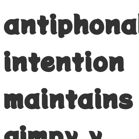
antiphona
intention
maintains
gimpy y