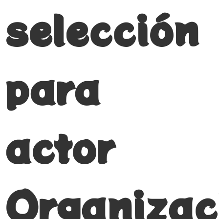
selección
para
actor
Organizac