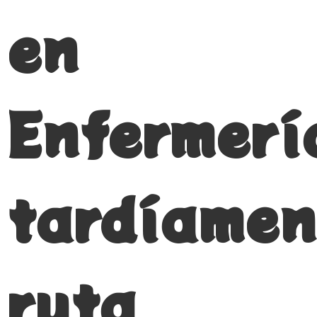
en
Enfermerí
tardíamen
ruta