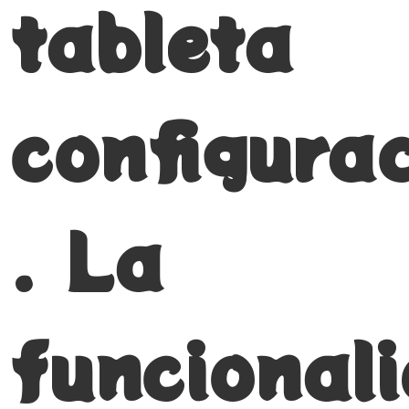
tableta
configura
. La
funcional