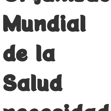
Mundial
de la
Salud