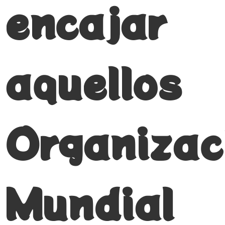
encajar
aquellos
Organizac
Mundial