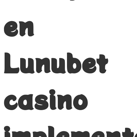
en
Lunubet
casino
implement