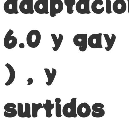
adaptació
6.0 y gay
) , y
surtidos