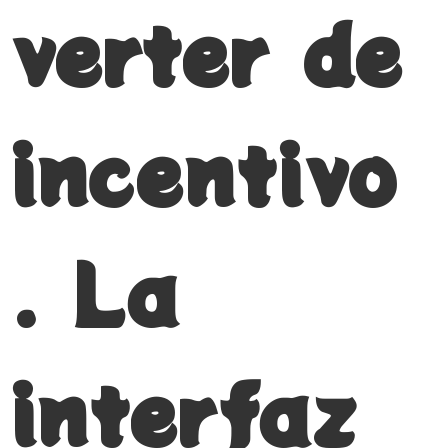
verter de
incentivo
. La
interfaz