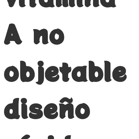
A no
objetable
diseño