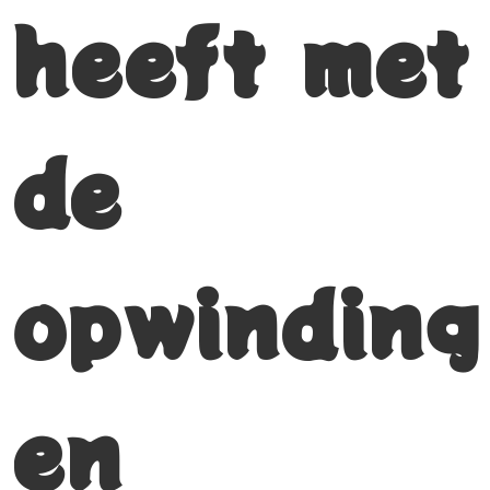
heeft met
de
opwinding
en