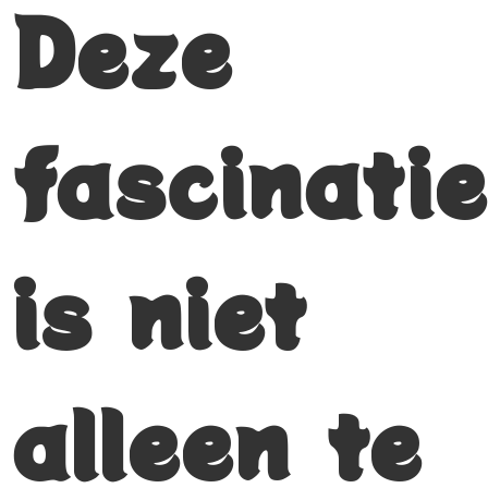
Deze
fascinatie
is niet
alleen te