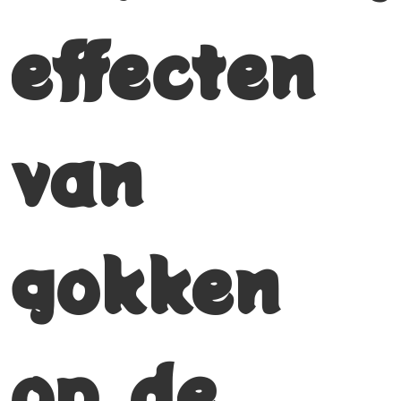
effecten
van
gokken
op de