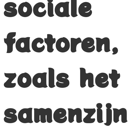
sociale
factoren,
zoals het
samenzijn