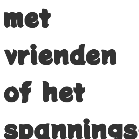
met
vrienden
of het
spannings