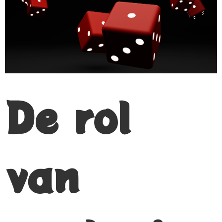
De rol
van