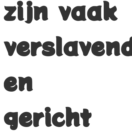
zijn vaak
verslaven
en
gericht