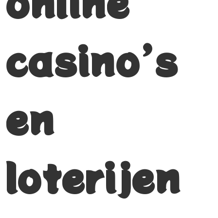
online
casino’s
en
loterijen