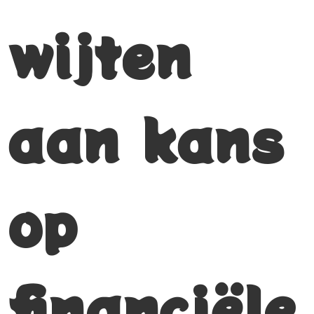
wijten
aan kans
op
financiële