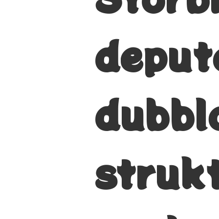
deput
dubbl
struk