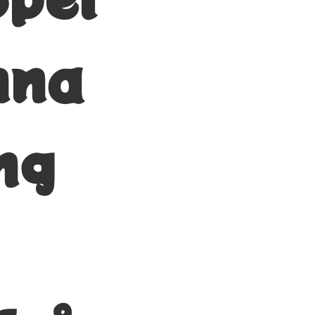
nna
ng