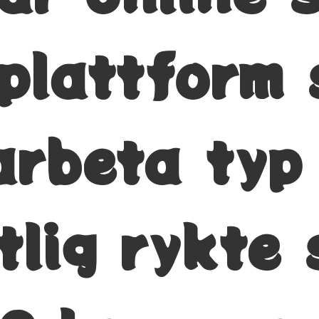
plattform
arbeta typ
tlig rykte