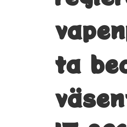
vapen
ta be
väsen