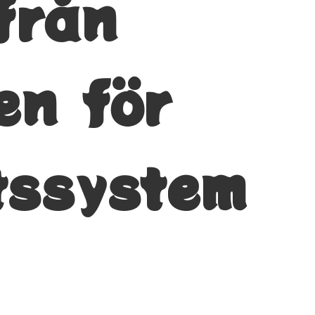
från
en för
tssystem