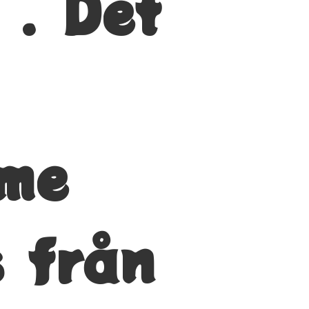
 . Det
mme
s från