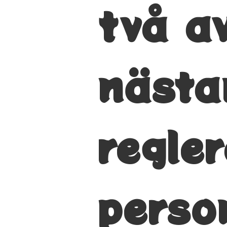
två av
nästa
regle
person