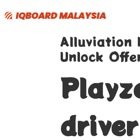
IQBOARD MALAYSIA
Alluviation
Unlock Off
Playz
driver