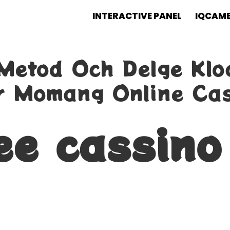
INTERACTIVE PANEL
IQCAM
 Metod Och Delge Klo
er Momang Online Ca
ee cassino