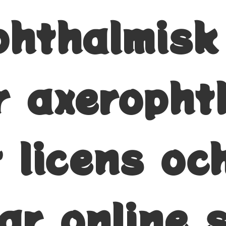
phthalmisk
r axeropht
t licens oc
ar online 